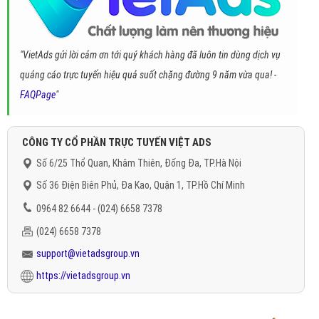
"VietAds gửi lời cảm ơn tới quý khách hàng đã luôn tin dùng dịch vụ
quảng cáo trực tuyến hiệu quả suốt chặng đường 9 năm vừa qua! -
FAQPage
"
CÔNG TY CỔ PHẦN TRỰC TUYẾN VIỆT ADS
Số 6/25 Thổ Quan, Khâm Thiên, Đống Đa, TP.Hà Nội
Số 36 Điện Biên Phủ, Đa Kao, Quận 1, TP.Hồ Chí Minh
0964 82 6644 - (024) 6658 7378
(024) 6658 7378
support@vietadsgroup.vn
https://vietadsgroup.vn