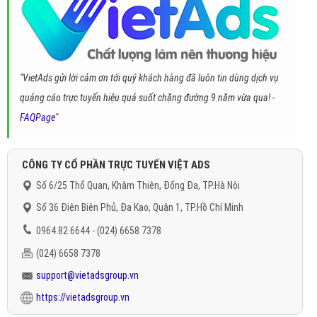
"VietAds gửi lời cảm ơn tới quý khách hàng đã luôn tin dùng dịch vụ
quảng cáo trực tuyến hiệu quả suốt chặng đường 9 năm vừa qua! -
FAQPage
"
CÔNG TY CỔ PHẦN TRỰC TUYẾN VIỆT ADS
Số 6/25 Thổ Quan, Khâm Thiên, Đống Đa, TP.Hà Nội
Số 36 Điện Biên Phủ, Đa Kao, Quận 1, TP.Hồ Chí Minh
0964 82 6644 - (024) 6658 7378
(024) 6658 7378
support@vietadsgroup.vn
https://vietadsgroup.vn