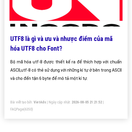
UTF8 là gì và ưu và nhược điểm của mã
hóa UTF8 cho Font?
Bộ mã hóa utf-8 được thiết kế ra để thích hợp với chuẩn
ASCII,utf-8 có thẻ sử dụng với những kí tự ở bên trong ASCII
và cho đến tận 6 byte để mô tả một kí tự.
Bài viết tạo bởi:
VietAds
| Ngày cập nhật:
2026-08-05 21:21:52
|
FAQPage
(6350)