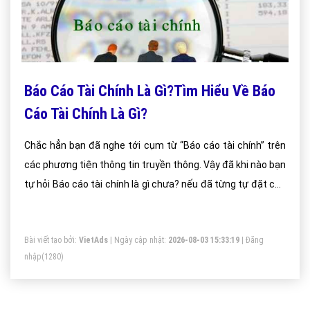
Báo Cáo Tài Chính Là Gì?Tìm Hiểu Về Báo
Cáo Tài Chính Là Gì?
Chắc hẳn bạn đã nghe tới cụm từ “Báo cáo tài chính” trên
các phương tiện thông tin truyền thông. Vậy đã khi nào bạn
tự hỏi Báo cáo tài chính là gì chưa? nếu đã từng tự đặt câu
hỏi mà chưa có câu trả lời hãy tham khảo nội dung dưới
đây của chúng tôi.
Bài viết tạo bởi:
VietAds
| Ngày cập nhật:
2026-08-03 15:33:19
|
Đăng
nhập
(1280)