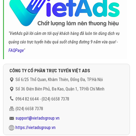
"VietAds gửi lời cảm ơn tới quý khách hàng đã luôn tin dùng dịch vụ
quảng cáo trực tuyến hiệu quả suốt chặng đường 9 năm vừa qua! -
FAQPage
"
CÔNG TY CỔ PHẦN TRỰC TUYẾN VIỆT ADS
Số 6/25 Thổ Quan, Khâm Thiên, Đống Đa, TP.Hà Nội
Số 36 Điện Biên Phủ, Đa Kao, Quận 1, TP.Hồ Chí Minh
0964 82 6644 - (024) 6658 7378
(024) 6658 7378
support@vietadsgroup.vn
https://vietadsgroup.vn