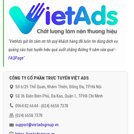
"VietAds gửi lời cảm ơn tới quý khách hàng đã luôn tin dùng dịch vụ
quảng cáo trực tuyến hiệu quả suốt chặng đường 9 năm vừa qua! -
FAQPage
"
CÔNG TY CỔ PHẦN TRỰC TUYẾN VIỆT ADS
Số 6/25 Thổ Quan, Khâm Thiên, Đống Đa, TP.Hà Nội
Số 36 Điện Biên Phủ, Đa Kao, Quận 1, TP.Hồ Chí Minh
0964 82 6644 - (024) 6658 7378
(024) 6658 7378
support@vietadsgroup.vn