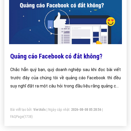
Quảng cáo Facebook có đắt không?
Chắc hẳn quý bạn, quý doanh nghiệp sau khi đọc bài viết
trước đây của chúng tôi về quảng cáo Facebook thì đều
suy nghĩ đặt ra một câu hỏi trong đầu liệu rằng quảng cáo
Facebook có đắt không? Vậy thì đây sẽ là một trong những
bài viết cho bạn và doanh nghiệp của bạn được câu trả lời
Bài viết tạo bởi:
VietAds
| Ngày cập nhật:
2026-08-08 05:28:56
|
hợp lý nhất.
FAQPage
(1738)