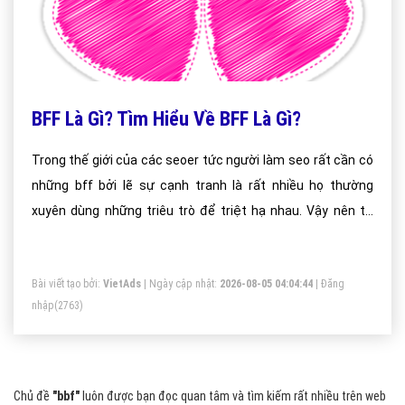
BFF Là Gì? Tìm Hiểu Về BFF Là Gì?
Trong thế giới của các seoer tức người làm seo rất cần có
những bff bởi lẽ sự cạnh tranh là rất nhiều họ thường
xuyên dùng những triêu trò để triệt hạ nhau. Vậy nên tư
tưởng của chúng ta là thêm bạn mà có những người bạn
tốt thì quả thật là tuyệt vời
Bài viết tạo bởi:
VietAds
| Ngày cập nhật:
2026-08-05 04:04:44
|
Đăng
nhập
(2763)
Chủ đề
"bbf"
luôn được bạn đọc quan tâm và tìm kiếm rất nhiều trên web