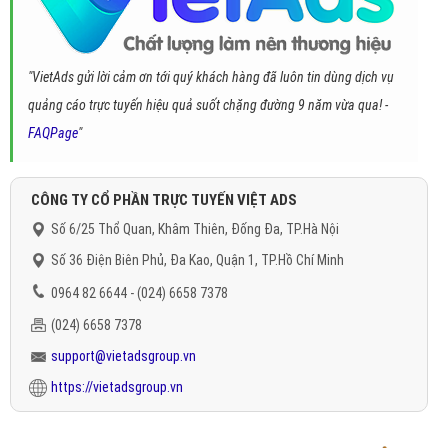
"VietAds gửi lời cảm ơn tới quý khách hàng đã luôn tin dùng dịch vụ
quảng cáo trực tuyến hiệu quả suốt chặng đường 9 năm vừa qua! -
FAQPage
"
CÔNG TY CỔ PHẦN TRỰC TUYẾN VIỆT ADS
Số 6/25 Thổ Quan, Khâm Thiên, Đống Đa, TP.Hà Nội
Số 36 Điện Biên Phủ, Đa Kao, Quận 1, TP.Hồ Chí Minh
0964 82 6644 - (024) 6658 7378
(024) 6658 7378
support@vietadsgroup.vn
https://vietadsgroup.vn