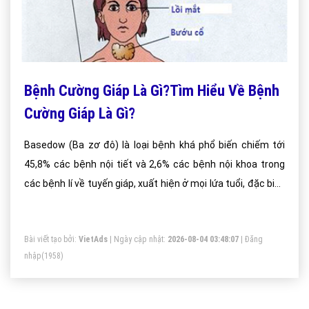
Bệnh Cường Giáp Là Gì?Tìm Hiểu Về Bệnh
Cường Giáp Là Gì?
Basedow (Ba zơ đô) là loại bệnh khá phổ biến chiếm tới
45,8% các bệnh nội tiết và 2,6% các bệnh nội khoa trong
các bệnh lí về tuyến giáp, xuất hiện ở mọi lứa tuổi, đặc biệt
là độ tuổi 20 – 40 tuổi đối với phụ nữ. Vậy bệnh Basedow là
gì?
Bài viết tạo bởi:
VietAds
| Ngày cập nhật:
2026-08-04 03:48:07
|
Đăng
nhập
(1958)