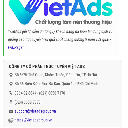
"VietAds gửi lời cảm ơn tới quý khách hàng đã luôn tin dùng dịch vụ
quảng cáo trực tuyến hiệu quả suốt chặng đường 9 năm vừa qua! -
FAQPage
"
CÔNG TY CỔ PHẦN TRỰC TUYẾN VIỆT ADS
Số 6/25 Thổ Quan, Khâm Thiên, Đống Đa, TP.Hà Nội
Số 36 Điện Biên Phủ, Đa Kao, Quận 1, TP.Hồ Chí Minh
0964 82 6644 - (024) 6658 7378
(024) 6658 7378
support@vietadsgroup.vn
https://vietadsgroup.vn