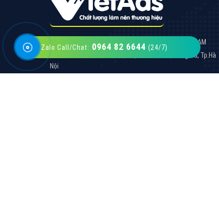
0964 82 6644
Zalo Call/Chat:
(24/7)
VietAds với đội ngũ SEOer giàu kinh nghiệm
được đào tạo bài bản tại các trung tâm SEO
lớn như: Litado, Inet, Vietmoz, Vinalink
XEM CHI TIẾT