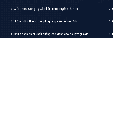
VietAds với đội ngũ chuyên viên tư ấn am
hiểu về chiến dịch quảng cáo Youtube sẽ tư
vấn bạn giải pháp tối ưu, hiệu quả nhất
XEM CHI TIẾT