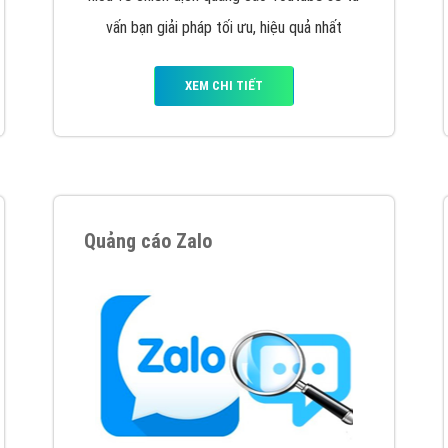
hát triển Website cho doanh nghiệp mình
. Đừng chần chừ hã
support@vietadsgroup.vn
để được tư vấn chuyên sâu về giải phá
Quảng cáo trên Facebook