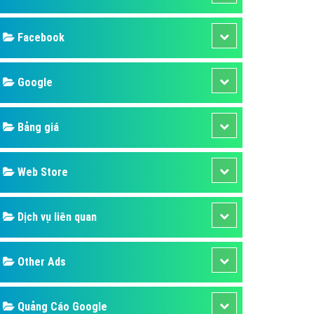
ụ Domain & Hosting
áp phần mềm
áp quảng cáo TVC
p quảng cáo mobile
p quảng cáo Online
áp quảng cáo Skype
p Domain & Hosting
Design
p viết bài Marketing
 cáo Youtube
SEO
ụ quảng cáo Youtube
ụ quảng cáo Cốc Cốc
Banner
ụ quảng cáo Tiktok
Facebook
ụ quảng cáo Zalo