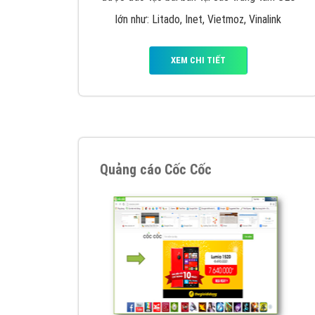
Nếu bạn đang cần quảng cáo, thiết kế web,
p
Hotline: 0964 82 6644 (24/7) hoặc email: 
Quảng cáo trên Google