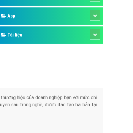
áp quảng cáo Youtube
Google
kế ứng dụng
 cáo Cốc Cốc hiệu quả
Bảng giá
 cáo Zalo chuyên nghiệp
ghĩa
Web Store
à gì
Dịch vụ liên quan
mềm ứng dụng hay
Other Ads
Quảng Cáo Google
App