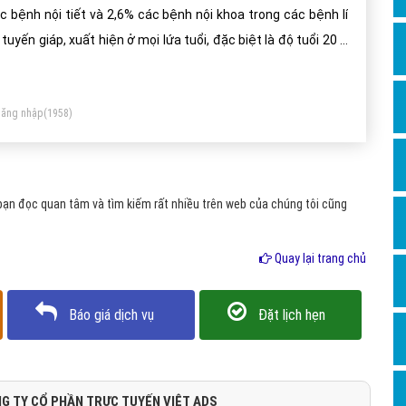
Dịch v
́c bệnh nội tiết và 2,6% các bệnh nội khoa trong các bệnh lí
Hỏi đ
 tuyến giáp, xuất hiện ở mọi lứa tuổi, đặc biệt là độ tuổi 20 –
 tuổi đối với phụ nữ. Vậy bệnh Basedow là gì?
Hỏi đ
Hỏi đá
ăng nhập
(1958)
Hỏi đá
Hỏi đ
Hỏi đá
ạn đọc quan tâm và tìm kiếm rất nhiều trên web của chúng tôi cũng
Hỏi đá
Quay lại trang chủ
Quảng
Dịch v
Báo giá dịch vụ
Đặt lịch hẹn
Dịch v
Dịch v
Dịch v
G TY CỔ PHẦN TRỰC TUYẾN VIỆT ADS