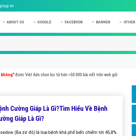
group.vn
ABOUT US
GOOGLE
FACEBOOK
BANNER
OTHER
Giới thiệu công ty Việt Ads
Kinh nghiệm quảng cáo Google
Kinh nghiệm quảng cáo Facebook
Dịch vụ quảng cáo Ban
Quảng
Hướng dẫn thanh toán Việt Ads
Kiến thức quảng cáo Google
Dịch vụ quảng cáo Facebook
Hỏi đáp quảng cáo Ba
Hỏi đá
Chính sách bảo mật Việt Ads
Dịch vụ quảng cáo Google
Kiến thức quảng cáo Facebook
Quảng cáo Banner
Quảng
Chính sách bảo hành & bảo trì Việt Ads
Quảng cáo Google Adwords
Quảng cáo Facebook
Quảng
c không"
được Việt Ads chọn lọc từ hơn >50.000 bài viết trên web gửi
Liên hệ Việt Ads
Các hình thức quảng cáo Google
Hỏi đáp Facebook
Quảng 
Chính sách đại lý Việt Ads
Hướng dẫn chạy quảng cáo Google
Quảng
Tiện ích mở rộng quảng cáo Google
Quảng
ệnh Cường Giáp Là Gì?Tìm Hiểu Về Bệnh
Hỏi đáp Google
Quảng
ường Giáp Là Gì?
Phần 
sedow (Ba zơ đô) là loại bệnh khá phổ biến chiếm tới 45,8%