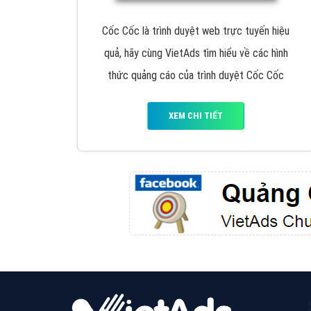
Google Ads là hình thức quảng cáo của
Google được tài trợ có chữ Ad gồm 4 ví trí
trên cùng và 3 vị trí dưới cùng
XEM CHI TIẾT
Công ty SEO Website