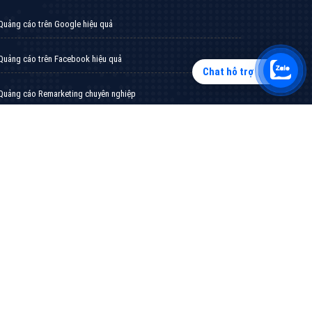
Chat hỗ trợ
Tìm công ty thiết kế website uy tín, chuyên
nghiệp tại Hà Nội là rất khó cho khách hàng.
VietAds xin giới thiệu công ty thiết kế Viet
XEM CHI TIẾT