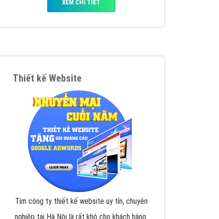
iển thương hiệu của doanh nghiệp bạn với mức chi
chuyên sâu trong nghề, được đào tạo bài bản tại