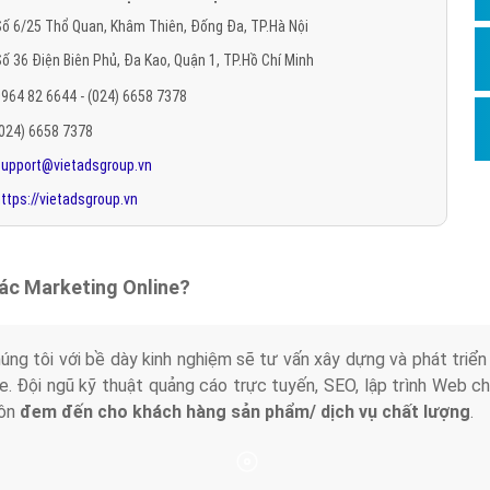
Hỏi đ
ố 6/25 Thổ Quan, Khâm Thiên, Đống Đa, TP.Hà Nội
ố 36 Điện Biên Phủ, Đa Kao, Quận 1, TP.Hồ Chí Minh
Thiết 
964 82 6644 - (024) 6658 7378
Quảng
(024) 6658 7378
Quảng
support@vietadsgroup.vn
Định n
ttps://vietadsgroup.vn
Nghĩa l
Phần 