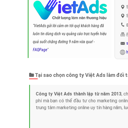
S
S
0
"VietAds gửi lời cảm ơn tới quý khách hàng đã
luôn tin dùng dịch vụ quảng cáo trực tuyến hiệu
quả suốt chặng đường 9 năm vừa qua! -
FAQPage
"
h