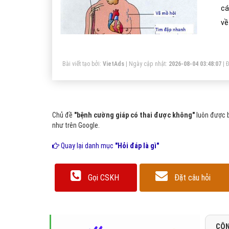
ca
về
40
Bài viết tạo bởi:
VietAds
| Ngày cập nhật:
2026-08-04 03:48:07
|
Đ
Chủ đề
"bệnh cường giáp có thai được không"
luôn được b
như trên Google.
Quay lại danh mục
"Hỏi đáp là gì"
Gọi CSKH
Đặt câu hỏi
CÔN