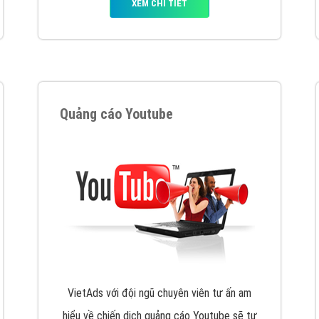
tác Marketing Online?
húng tôi với bề dày kinh nghiệm sẽ tư vấn xây dựng và phát tr
line. Đội ngũ kỹ thuật quảng cáo trực tuyến, SEO, lập trình Web 
uôn
đem đến cho khách hàng sản phẩm/ dịch vụ chất lượng
.