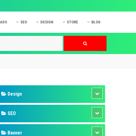
 ADS
SEO
DESIGN
STORE
BLOG
ner
 cáo Mobile
SEO Website
Thiết kế Web
nner
p quảng cáo Instagram
Dịch vụ SEO Website
Thiết kế Website
 cáo Zalo
Hỏi đáp SEO Google
Danh sách Website
 cáo Instagram
Thiết kế Landing Page
cáo Online
Dịch vụ thiết kế Website
 cáo Skype
Hỏi đáp Website
 cáo TVC
 cáo Cốc Cốc
mềm ứng dụng hay