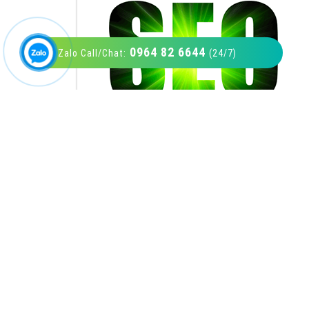
0964 82 6644
Zalo Call/Chat:
(24/7)
VietAds với đội ngũ SEOer giàu kinh nghiệm
được đào tạo bài bản tại các trung tâm SEO
lớn như: Litado, Inet, Vietmoz, Vinalink
XEM CHI TIẾT