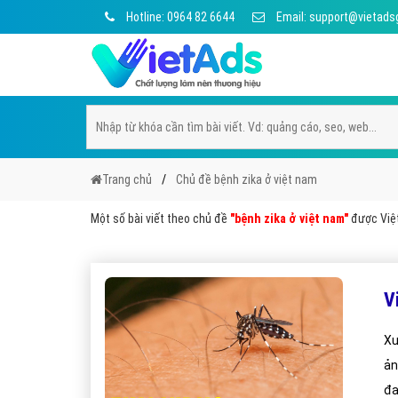
Hotline: 0964 82 6644
Email: support@vietads
Trang chủ
Chủ đề bệnh zika ở việt nam
Một số bài viết theo chủ đề
"bệnh zika ở việt nam"
được Việt
V
Xu
ản
đa