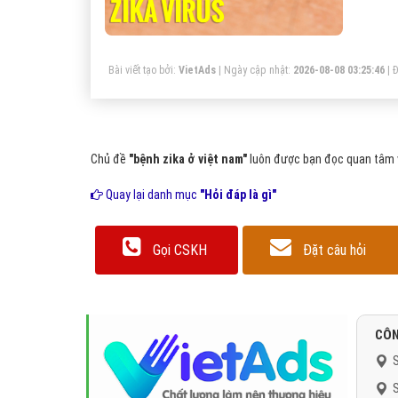
ch
ng
Bài viết tạo bởi:
VietAds
| Ngày cập nhật:
2026-08-08 03:25:46
|
Đ
Chủ đề
"bệnh zika ở việt nam"
luôn được bạn đọc quan tâm v
Quay lại danh mục
"Hỏi đáp là gì"
Gọi CSKH
Đặt câu hỏi
CÔN
S
S