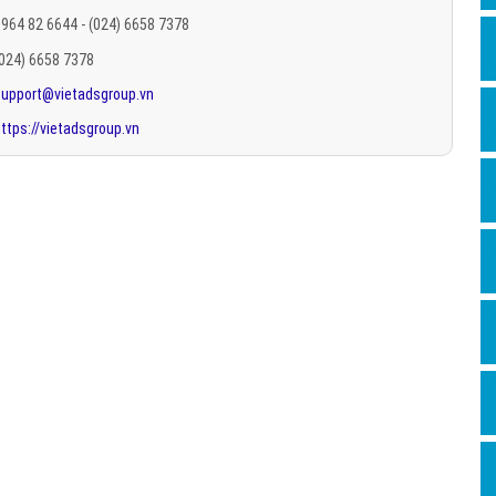
Hỏi đ
964 82 6644 - (024) 6658 7378
(024) 6658 7378
Thiết 
support@vietadsgroup.vn
Quảng
ttps://vietadsgroup.vn
Quảng
Định n
Nghĩa l
Phần 