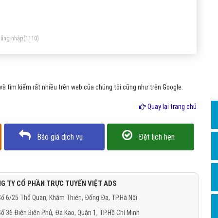
Dịch v
ứng teo não của trẻ sơ sinh; việc biết được bản chất, sự
Hỏi đ
uy hiểm của Virus Zika là gì thực sự cần thiết.
Hỏi đ
ăng nhập
(1110)
Hỏi đá
Hỏi đá
à tìm kiếm rất nhiều trên web của chúng tôi cũng như trên Google.
Hỏi đ
Hỏi đá
Quay lại trang chủ
Hỏi đá
Báo giá dịch vụ
Đặt lịch hẹn
Quảng
Dịch v
Dịch v
G TY CỔ PHẦN TRỰC TUYẾN VIỆT ADS
Dịch v
ố 6/25 Thổ Quan, Khâm Thiên, Đống Đa, TP.Hà Nội
Dịch v
ố 36 Điện Biên Phủ, Đa Kao, Quận 1, TP.Hồ Chí Minh