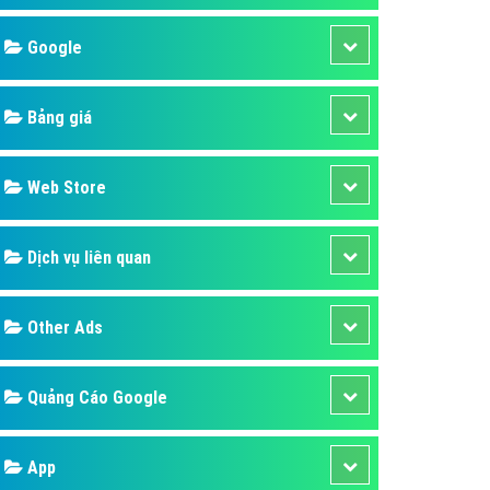
áp quảng cáo Youtube
Google
kế ứng dụng
 cáo Cốc Cốc hiệu quả
Bảng giá
 cáo Zalo chuyên nghiệp
ghĩa
Web Store
à gì
Dịch vụ liên quan
mềm ứng dụng hay
Other Ads
Quảng Cáo Google
App