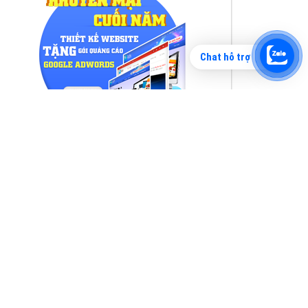
Chat hỗ trợ
Tìm công ty thiết kế website uy tín, chuyên
nghiệp tại Hà Nội là rất khó cho khách hàng.
VietAds xin giới thiệu công ty thiết kế Viet
XEM CHI TIẾT