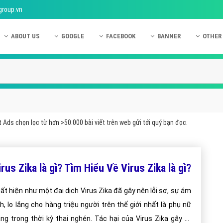
group.vn
ABOUT US
GOOGLE
FACEBOOK
BANNER
OTHER
Giới thiệu công ty Việt Ads
Kinh nghiệm quảng cáo Google
Kinh nghiệm quảng cáo Facebook
Dịch vụ quảng cáo Ban
Quảng
Hướng dẫn thanh toán Việt Ads
Kiến thức quảng cáo Google
Dịch vụ quảng cáo Facebook
Hỏi đáp quảng cáo Ba
Hỏi đá
Chính sách bảo mật Việt Ads
Dịch vụ quảng cáo Google
Kiến thức quảng cáo Facebook
Quảng cáo Banner
Quảng
Chính sách bảo hành & bảo trì Việt Ads
Quảng cáo Google Adwords
Quảng cáo Facebook
Quảng
 Ads chọn lọc từ hơn >50.000 bài viết trên web gửi tới quý bạn đọc.
Liên hệ Việt Ads
Các hình thức quảng cáo Google
Hỏi đáp Facebook
Quảng 
Chính sách đại lý Việt Ads
Hướng dẫn chạy quảng cáo Google
Quảng
irus Zika là gì? Tìm Hiểu Về Virus Zika là gì?
Tiện ích mở rộng quảng cáo Google
Quảng
Hỏi đáp Google
Quảng
ất hiện như một đại dịch Virus Zika đã gây nên lỗi sợ, sự ám
h, lo lắng cho hàng triệu người trên thế giới nhất là phụ nữ
Phần 
ng trong thời kỳ thai nghén. Tác hại của Virus Zika gây ra