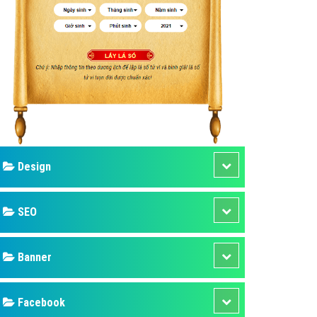
ụ Domain & Hosting
áp phần mềm
áp quảng cáo TVC
p quảng cáo mobile
p quảng cáo Online
áp quảng cáo Skype
p Domain & Hosting
Design
p viết bài Marketing
 cáo Youtube
SEO
ụ quảng cáo Youtube
ụ quảng cáo Cốc Cốc
Banner
ụ quảng cáo Tiktok
Facebook
ụ quảng cáo Zalo