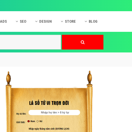
 ADS
SEO
DESIGN
STORE
BLOG
ner
 cáo Mobile
SEO Website
Thiết kế Web
nner
p quảng cáo Instagram
Dịch vụ SEO Website
Thiết kế Website
 cáo Zalo
Hỏi đáp SEO Google
Danh sách Website
 cáo Instagram
Thiết kế Landing Page
cáo Online
Dịch vụ thiết kế Website
 cáo Skype
Hỏi đáp Website
 cáo TVC
 cáo Cốc Cốc
mềm ứng dụng hay