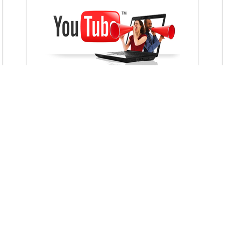
VietAds với đội ngũ chuyên viên tư ấn am
hiểu về chiến dịch quảng cáo Youtube sẽ tư
vấn bạn giải pháp tối ưu, hiệu quả nhất
XEM CHI TIẾT