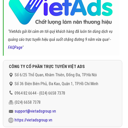
"VietAds gửi lời cảm ơn tới quý khách hàng đã luôn tin dùng dịch vụ
quảng cáo trực tuyến hiệu quả suốt chặng đường 9 năm vừa qua! -
FAQPage
"
CÔNG TY CỔ PHẦN TRỰC TUYẾN VIỆT ADS
Số 6/25 Thổ Quan, Khâm Thiên, Đống Đa, TP.Hà Nội
Số 36 Điện Biên Phủ, Đa Kao, Quận 1, TP.Hồ Chí Minh
0964 82 6644 - (024) 6658 7378
(024) 6658 7378
support@vietadsgroup.vn
https://vietadsgroup.vn