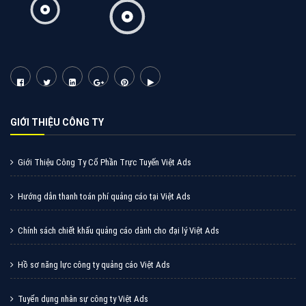
Cốc Cốc là trình duyệt web trực tuyến hiệu quả, hãy
cùng VietAds tìm hiểu về các hình thức quảng cáo
của trình duyệt Cốc Cốc
XEM CHI TIẾT
Quảng cáo Zalo