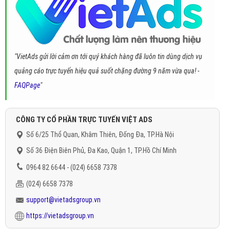
"VietAds gửi lời cảm ơn tới quý khách hàng đã luôn tin dùng dịch vụ
quảng cáo trực tuyến hiệu quả suốt chặng đường 9 năm vừa qua! -
FAQPage
"
CÔNG TY CỔ PHẦN TRỰC TUYẾN VIỆT ADS
Số 6/25 Thổ Quan, Khâm Thiên, Đống Đa, TP.Hà Nội
Số 36 Điện Biên Phủ, Đa Kao, Quận 1, TP.Hồ Chí Minh
0964 82 6644 - (024) 6658 7378
(024) 6658 7378
support@vietadsgroup.vn
https://vietadsgroup.vn