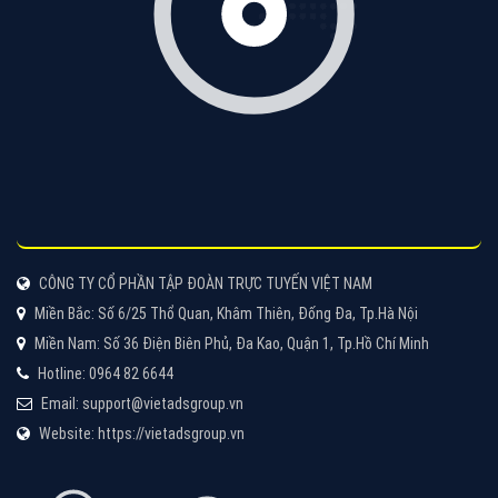
Tìm công ty thiết kế website uy tín, chuyên nghiệp tại
Hà Nội là rất khó cho khách hàng. VietAds xin giới
thiệu công ty thiết kế Viet
XEM CHI TIẾT
Quảng cáo Cốc Cốc