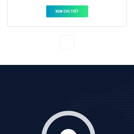
VietAds với đội ngũ chuyên viên tư ấn am hiểu về
chiến dịch quảng cáo Youtube sẽ tư vấn bạn giải pháp
tối ưu, hiệu quả nhất
XEM CHI TIẾT
Thiết kế Website