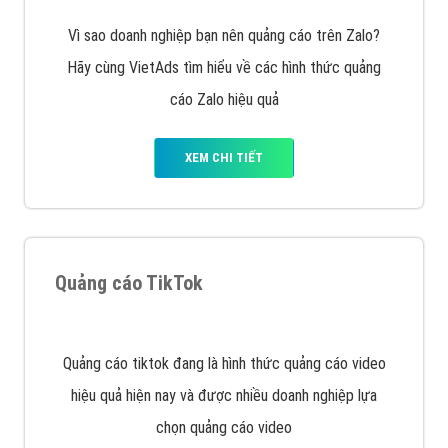
VietAds với đội ngũ SEOer giàu kinh nghiệm được đào
tạo bài bản tại các trung tâm SEO lớn như: Litado,
Inet, Vietmoz, Vinalink
XEM CHI TIẾT
Quảng cáo Youtube