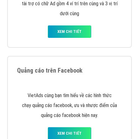
Nếu bạn đang cần quảng cáo, thiết kế web,
phát
triển Website cho doanh nghiệp mình
. Đừng chần
chừ hãy nhấc máy lên và gọi ngay cho chúng tôi theo
Hotline: 0964 82 6644 (24/7) hoặc email:
support@vietadsgroup.vn
để được tư vấn chuyên
sâu về giải pháp marketing hiệu quả cho doanh nghiệp
bạn!