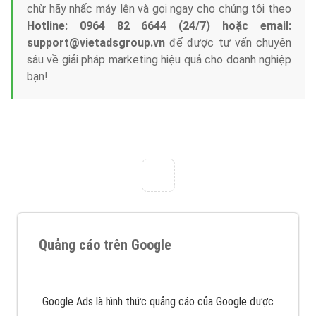
Công ty Việt Ads thành lập từ năm 2013
, chúng tôi
với bề dày kinh nghiệm sẽ tư vấn xây dựng và phát
triển thương hiệu của doanh nghiệp bạn với mức chi
phí mà bạn có thể đầu tư cho marketing online. Đội
ngũ kỹ thuật quảng cáo trực tuyến, SEO, lập trình
Web chuyên sâu trong nghề, được đào tạo bài bản tại
trung tâm marketing online uy tín hàng năm, luôn
đem
đến cho khách hàng sản phẩm/ dịch vụ chất
lượng
.