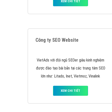
Tại sao chọn công ty Việt Ads làm đối 
Công ty Việt Ads thành lập từ năm 2013
, c
phí mà bạn có thể đầu tư cho marketing on
trung tâm marketing online uy tín hàng năm, l