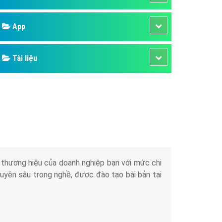
áp quảng cáo Youtube
Google
kế ứng dụng
 cáo Cốc Cốc hiệu quả
Bảng giá
 cáo Zalo chuyên nghiệp
ghĩa
Web Store
à gì
Dịch vụ liên quan
mềm ứng dụng hay
Other Ads
Quảng Cáo Google
App