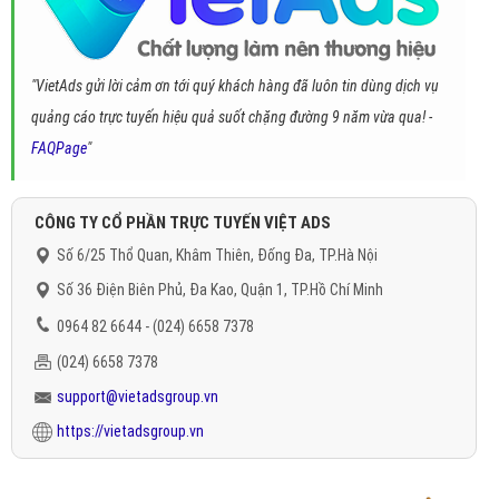
"VietAds gửi lời cảm ơn tới quý khách hàng đã luôn tin dùng dịch vụ
quảng cáo trực tuyến hiệu quả suốt chặng đường 9 năm vừa qua! -
FAQPage
"
CÔNG TY CỔ PHẦN TRỰC TUYẾN VIỆT ADS
Số 6/25 Thổ Quan, Khâm Thiên, Đống Đa, TP.Hà Nội
Số 36 Điện Biên Phủ, Đa Kao, Quận 1, TP.Hồ Chí Minh
0964 82 6644 - (024) 6658 7378
(024) 6658 7378
support@vietadsgroup.vn
https://vietadsgroup.vn