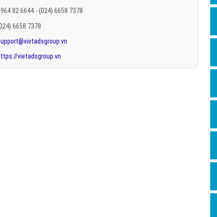
Hỏi đ
964 82 6644 - (024) 6658 7378
(024) 6658 7378
Thiết 
support@vietadsgroup.vn
Quảng
ttps://vietadsgroup.vn
Quảng
Định n
Nghĩa l
Phần 