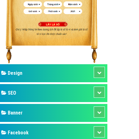
ụ Domain & Hosting
áp phần mềm
áp quảng cáo TVC
p quảng cáo mobile
p quảng cáo Online
áp quảng cáo Skype
p Domain & Hosting
Design
p viết bài Marketing
 cáo Youtube
SEO
ụ quảng cáo Youtube
ụ quảng cáo Cốc Cốc
Banner
ụ quảng cáo Tiktok
Facebook
ụ quảng cáo Zalo