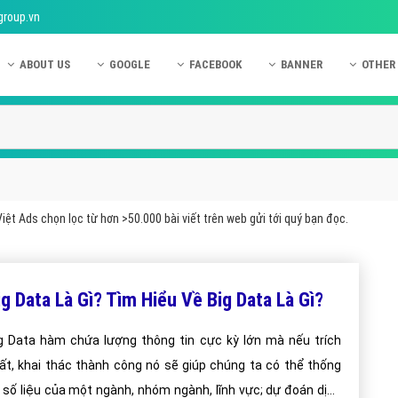
group.vn
ABOUT US
GOOGLE
FACEBOOK
BANNER
OTHER
Giới thiệu công ty Việt Ads
Kinh nghiệm quảng cáo Google
Kinh nghiệm quảng cáo Facebook
Dịch vụ quảng cáo Ban
Quảng
Hướng dẫn thanh toán Việt Ads
Kiến thức quảng cáo Google
Dịch vụ quảng cáo Facebook
Hỏi đáp quảng cáo Ba
Hỏi đá
Chính sách bảo mật Việt Ads
Dịch vụ quảng cáo Google
Kiến thức quảng cáo Facebook
Quảng cáo Banner
Quảng
Chính sách bảo hành & bảo trì Việt Ads
Quảng cáo Google Adwords
Quảng cáo Facebook
Quảng
ệt Ads chọn lọc từ hơn >50.000 bài viết trên web gửi tới quý bạn đọc.
Liên hệ Việt Ads
Các hình thức quảng cáo Google
Hỏi đáp Facebook
Quảng 
Chính sách đại lý Việt Ads
Hướng dẫn chạy quảng cáo Google
Quảng
ig Data Là Gì? Tìm Hiểu Về Big Data Là Gì?
Tiện ích mở rộng quảng cáo Google
Quảng
Hỏi đáp Google
Quảng
g Data hàm chứa lượng thông tin cực kỳ lớn mà nếu trích
ất, khai thác thành công nó sẽ giúp chúng ta có thể thống
Phần 
 số liệu của một ngành, nhóm ngành, lĩnh vực; dự đoán dịch