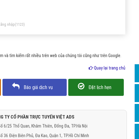
Dịch v
nh sắp xảy ra, thậm chí là xem diễn biến giao thông theo
Hỏi đ
ời gian thực và “kinh khủng” hơn thế nữa. Vậy định nghĩa Big
Hỏi đ
ta là gì?.
ăng nhập
(1123)
Hỏi đá
Hỏi đá
 và tìm kiếm rất nhiều trên web của chúng tôi cũng như trên Google.
Hỏi đ
Hỏi đá
Quay lại trang chủ
Hỏi đá
Báo giá dịch vụ
Đặt lịch hẹn
Quảng
Dịch v
Dịch v
G TY CỔ PHẦN TRỰC TUYẾN VIỆT ADS
Dịch v
ố 6/25 Thổ Quan, Khâm Thiên, Đống Đa, TP.Hà Nội
Dịch v
ố 36 Điện Biên Phủ, Đa Kao, Quận 1, TP.Hồ Chí Minh