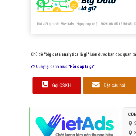
bệ
th
Da
Bài viết tạo bởi:
VietAds
| Ngày cập nhật:
2026-08-05 13:56:48
|
Đ
Chủ đề
"big data analytics là gì"
luôn được bạn đọc quan tâm
Quay lại danh mục
"Hỏi đáp là gì"
Gọi CSKH
Đặt câu hỏi
CÔN
S
S