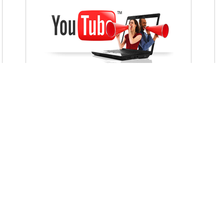
VietAds với đội ngũ chuyên viên tư ấn am
hiểu về chiến dịch quảng cáo Youtube sẽ tư
vấn bạn giải pháp tối ưu, hiệu quả nhất
XEM CHI TIẾT