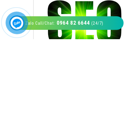
0964 82 6644
Zalo Call/Chat:
(24/7)
VietAds với đội ngũ SEOer giàu kinh nghiệm
được đào tạo bài bản tại các trung tâm SEO
lớn như: Litado, Inet, Vietmoz, Vinalink
XEM CHI TIẾT