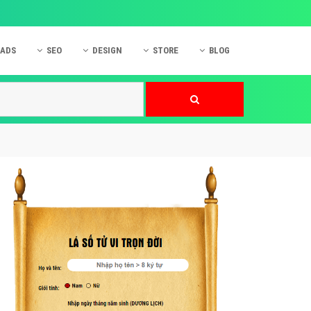
 ADS
SEO
DESIGN
STORE
BLOG
ner
 cáo Mobile
SEO Website
Thiết kế Web
nner
p quảng cáo Instagram
Dịch vụ SEO Website
Thiết kế Website
 cáo Zalo
Hỏi đáp SEO Google
Danh sách Website
 cáo Instagram
Thiết kế Landing Page
cáo Online
Dịch vụ thiết kế Website
 cáo Skype
Hỏi đáp Website
 cáo TVC
 cáo Cốc Cốc
mềm ứng dụng hay