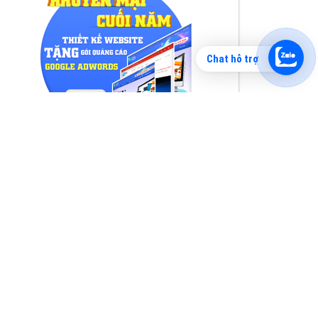
Chat hỗ trợ
Tìm công ty thiết kế website uy tín, chuyên
nghiệp tại Hà Nội là rất khó cho khách hàng.
VietAds xin giới thiệu công ty thiết kế Viet
XEM CHI TIẾT