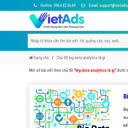
Hotline: 0964 82 6644
Email: support@vietads
Trang chủ
Chủ đề big data analytics là gì
Một số bài viết theo chủ đề
"big data analytics là gì"
được Vi
B
Bi
xu
kế