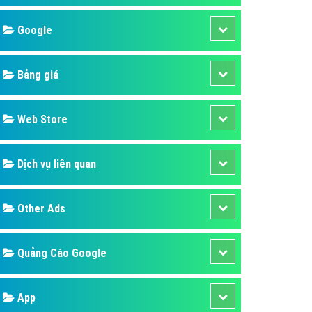
áp quảng cáo Youtube
Google
kế ứng dụng
 cáo Cốc Cốc hiệu quả
Bảng giá
 cáo Zalo chuyên nghiệp
ghĩa
Web Store
à gì
Dịch vụ liên quan
mềm ứng dụng hay
Other Ads
Quảng Cáo Google
App