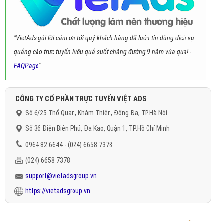
"VietAds gửi lời cảm ơn tới quý khách hàng đã luôn tin dùng dịch vụ
quảng cáo trực tuyến hiệu quả suốt chặng đường 9 năm vừa qua! -
FAQPage
"
CÔNG TY CỔ PHẦN TRỰC TUYẾN VIỆT ADS
Số 6/25 Thổ Quan, Khâm Thiên, Đống Đa, TP.Hà Nội
Số 36 Điện Biên Phủ, Đa Kao, Quận 1, TP.Hồ Chí Minh
0964 82 6644 - (024) 6658 7378
(024) 6658 7378
support@vietadsgroup.vn
https://vietadsgroup.vn