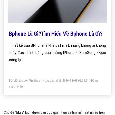
Bphone Là Gì?Tìm Hiểu Về Bphone Là Gì?
Thiết kế của BPhone là khá bắt mắt,nhưng không ai không
thấy được hình bóng của những IPhone 4, SamSung, Oppo
cộng lại.
Bài viết tạo bởi:
VietAds
| Ngày cập nhật:
2026-08-09 02:36:31
|
Đăng
nhập
(2420)
Chủ đề
"bkav"
luôn được bạn đọc quan tâm và tìm kiếm rất nhiều trên