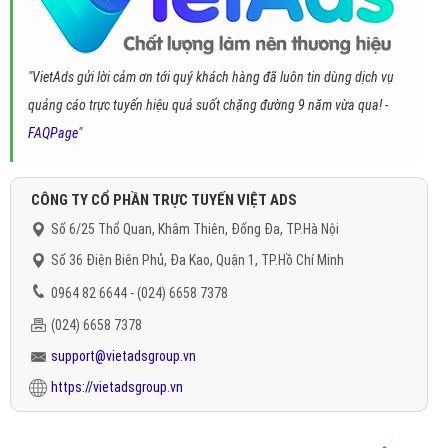
"VietAds gửi lời cảm ơn tới quý khách hàng đã luôn tin dùng dịch vụ
quảng cáo trực tuyến hiệu quả suốt chặng đường 9 năm vừa qua! -
FAQPage
"
CÔNG TY CỔ PHẦN TRỰC TUYẾN VIỆT ADS
Số 6/25 Thổ Quan, Khâm Thiên, Đống Đa, TP.Hà Nội
Số 36 Điện Biên Phủ, Đa Kao, Quận 1, TP.Hồ Chí Minh
0964 82 6644 - (024) 6658 7378
(024) 6658 7378
support@vietadsgroup.vn
https://vietadsgroup.vn