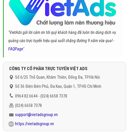
"VietAds gửi lời cảm ơn tới quý khách hàng đã luôn tin dùng dịch vụ
quảng cáo trực tuyến hiệu quả suốt chặng đường 9 năm vừa qua! -
FAQPage
"
CÔNG TY CỔ PHẦN TRỰC TUYẾN VIỆT ADS
Số 6/25 Thổ Quan, Khâm Thiên, Đống Đa, TP.Hà Nội
Số 36 Điện Biên Phủ, Đa Kao, Quận 1, TP.Hồ Chí Minh
0964 82 6644 - (024) 6658 7378
(024) 6658 7378
support@vietadsgroup.vn
https://vietadsgroup.vn