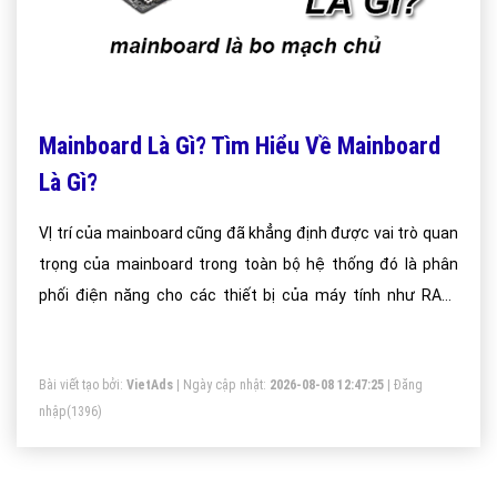
Mainboard Là Gì? Tìm Hiểu Về Mainboard
Là Gì?
VỊ trí của mainboard cũng đã khẳng định được vai trò quan
trọng của mainboard trong toàn bộ hệ thống đó là phân
phối điện năng cho các thiết bị của máy tính như RAM,
quạt và tất cả các thiết bị cấu thành lên một chiếc máy
tính.
Bài viết tạo bởi:
VietAds
| Ngày cập nhật:
2026-08-08 12:47:25
|
Đăng
nhập
(1396)