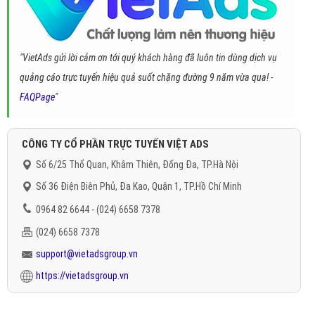
"VietAds gửi lời cảm ơn tới quý khách hàng đã luôn tin dùng dịch vụ
quảng cáo trực tuyến hiệu quả suốt chặng đường 9 năm vừa qua! -
FAQPage
"
CÔNG TY CỔ PHẦN TRỰC TUYẾN VIỆT ADS
Số 6/25 Thổ Quan, Khâm Thiên, Đống Đa, TP.Hà Nội
Số 36 Điện Biên Phủ, Đa Kao, Quận 1, TP.Hồ Chí Minh
0964 82 6644 - (024) 6658 7378
(024) 6658 7378
support@vietadsgroup.vn
https://vietadsgroup.vn