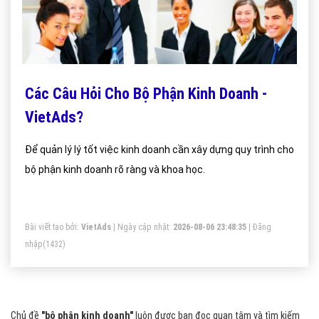
Các Câu Hỏi Cho Bộ Phận Kinh Doanh -
VietAds?
Để quản lý lý tốt việc kinh doanh cần xây dựng quy trình cho
bộ phận kinh doanh rõ ràng và khoa học.
Bài viết tạo bởi:
VietAds
| Ngày cập nhật:
2026-08-06 23:48:35
|
Đăng
nhập
(1432)
Chủ đề
"bộ phận kinh doanh"
luôn được bạn đọc quan tâm và tìm kiếm