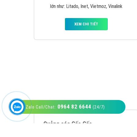
VietAds với đội ngũ SEOer giàu kinh nghiệm
được đào tạo bài bản tại các trung tâm SEO
lớn như: Litado, Inet, Vietmoz, Vinalink
XEM CHI TIẾT
0964 82 6644
Zalo Call/Chat:
(24/7)