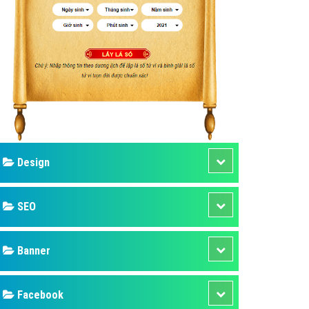
ụ Domain & Hosting
áp phần mềm
áp quảng cáo TVC
p quảng cáo mobile
p quảng cáo Online
áp quảng cáo Skype
p Domain & Hosting
Design
p viết bài Marketing
 cáo Youtube
SEO
ụ quảng cáo Youtube
ụ quảng cáo Cốc Cốc
Banner
ụ quảng cáo Tiktok
Facebook
ụ quảng cáo Zalo