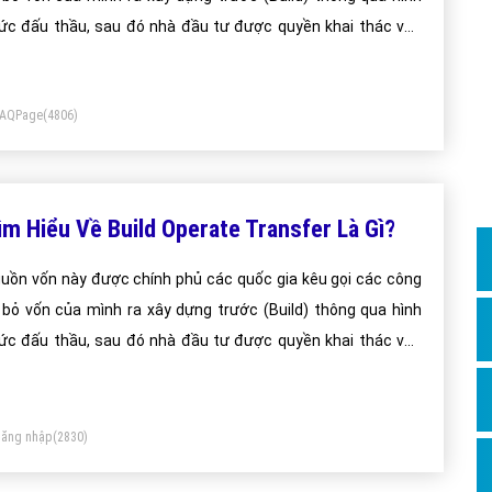
Dịch v
ức đấu thầu, sau đó nhà đầu tư được quyền khai thác vận
Hỏi đ
nh một thời gian (Operate) để thu lại vốn, lợi nhận và sau
Hỏi đ
ng là chuyển giao (Transfer) lại cho quốc gia sở tại.
FAQPage
(4806)
Hỏi đá
Hỏi đá
Hỏi đ
ìm Hiểu Về Build Operate Transfer Là Gì?
Hỏi đá
Hỏi đá
uồn vốn này được chính phủ các quốc gia kêu gọi các công
 bỏ vốn của mình ra xây dựng trước (Build) thông qua hình
Quảng
ức đấu thầu, sau đó nhà đầu tư được quyền khai thác vận
Dịch v
nh một thời gian (Operate) để thu lại vốn, lợi nhận và sau
Dịch v
ng là chuyển giao (Transfer) lại cho quốc gia sở tại.
Dịch v
ăng nhập
(2830)
Dịch v