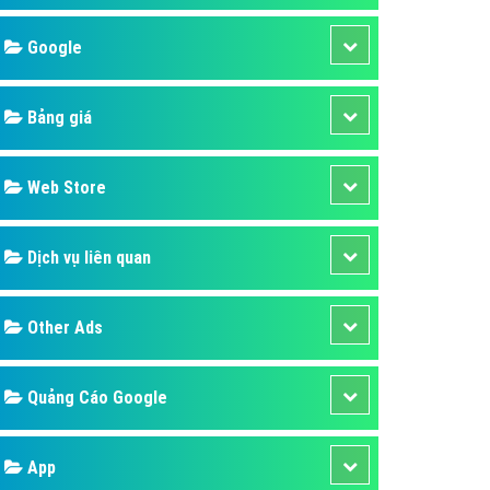
áp quảng cáo Youtube
Google
kế ứng dụng
 cáo Cốc Cốc hiệu quả
Bảng giá
 cáo Zalo chuyên nghiệp
ghĩa
Web Store
à gì
Dịch vụ liên quan
mềm ứng dụng hay
Other Ads
Quảng Cáo Google
App