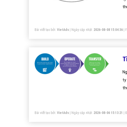
th
hà
cù
Bài viết tạo bởi:
VietAds
| Ngày cập nhật:
2026-08-08 15:04:36
|
T
Ng
ty
th
hà
cù
Bài viết tạo bởi:
VietAds
| Ngày cập nhật:
2026-08-06 15:13:21
|
Đ