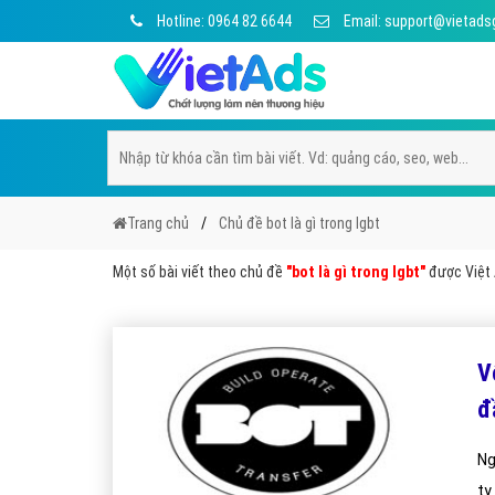
Hotline: 0964 82 6644
Email: support@vietads
Trang chủ
Chủ đề bot là gì trong lgbt
Một số bài viết theo chủ đề
"bot là gì trong lgbt"
được Việt A
V
đ
Ng
ty