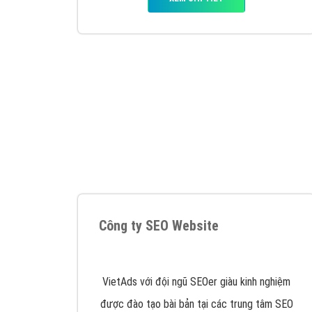
Google Ads là hình thức quảng cáo của
Google được tài trợ có chữ Ad gồm 4 ví trí
trên cùng và 3 vị trí dưới cùng
XEM CHI TIẾT
Công ty SEO Website