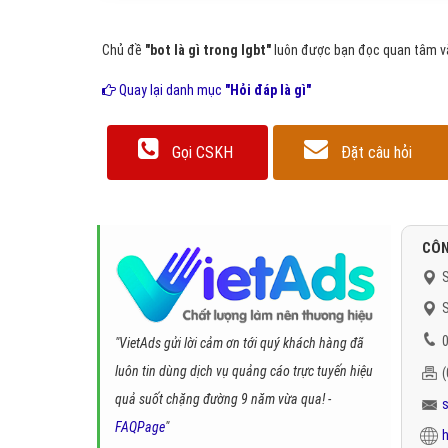
Chủ đề
"bot là gì trong lgbt"
luôn được bạn đọc quan tâm và 
Quay lại danh mục
"Hỏi đáp là gì"
Gọi CSKH
Đặt câu hỏi
CÔN
S
S
0
"VietAds gửi lời cảm ơn tới quý khách hàng đã
luôn tin dùng dịch vụ quảng cáo trực tuyến hiệu
quả suốt chặng đường 9 năm vừa qua! -
FAQPage
"
h