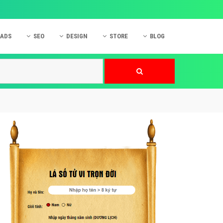
 ADS
SEO
DESIGN
STORE
BLOG
ner
 cáo Mobile
SEO Website
Thiết kế Web
nner
p quảng cáo Instagram
Dịch vụ SEO Website
Thiết kế Website
 cáo Zalo
Hỏi đáp SEO Google
Danh sách Website
 cáo Instagram
Thiết kế Landing Page
cáo Online
Dịch vụ thiết kế Website
 cáo Skype
Hỏi đáp Website
 cáo TVC
 cáo Cốc Cốc
mềm ứng dụng hay