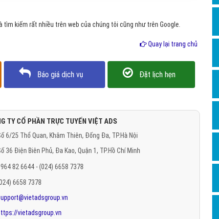
Hỏi đ
tìm kiếm rất nhiều trên web của chúng tôi cũng như trên Google.
Thiết 
Quay lại trang chủ
Quảng
Quảng
Báo giá dịch vụ
Đặt lịch hẹn
Định n
Nghĩa l
Phần 
G TY CỔ PHẦN TRỰC TUYẾN VIỆT ADS
ố 6/25 Thổ Quan, Khâm Thiên, Đống Đa, TP.Hà Nội
ố 36 Điện Biên Phủ, Đa Kao, Quận 1, TP.Hồ Chí Minh
964 82 6644 - (024) 6658 7378
(024) 6658 7378
support@vietadsgroup.vn
ttps://vietadsgroup.vn