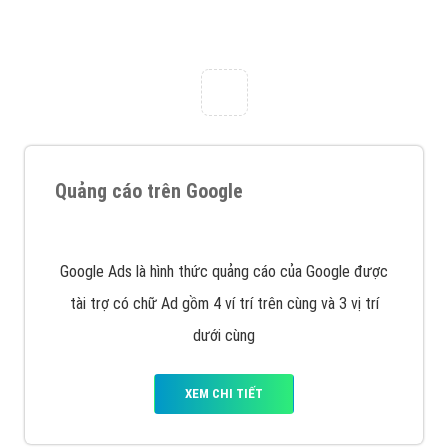
Nếu bạn đang cần quảng cáo, thiết kế web,
phát
triển Website cho doanh nghiệp mình
. Đừng chần
chừ hãy nhấc máy lên và gọi ngay cho chúng tôi theo
Hotline: 0964 82 6644 (24/7) hoặc email:
support@vietadsgroup.vn
để được tư vấn chuyên
sâu về giải pháp marketing hiệu quả cho doanh nghiệp
bạn!