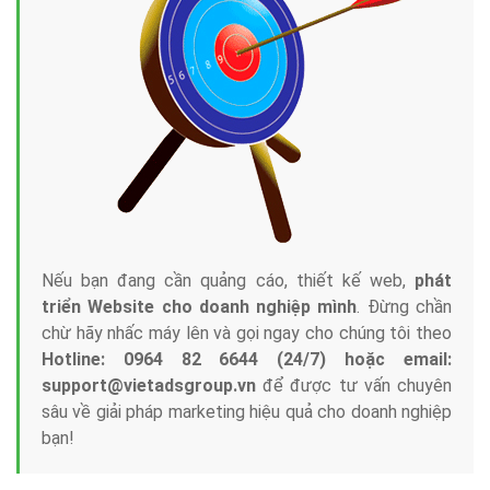
Tại sao chọn công ty Việt Ads làm đối tác
Marketing Online?
Công ty Việt Ads thành lập từ năm 2013
, chúng tôi
với bề dày kinh nghiệm sẽ tư vấn xây dựng và phát
triển thương hiệu của doanh nghiệp bạn với mức chi
phí mà bạn có thể đầu tư cho marketing online. Đội
ngũ kỹ thuật quảng cáo trực tuyến, SEO, lập trình
Web chuyên sâu trong nghề, được đào tạo bài bản tại
trung tâm marketing online uy tín hàng năm, luôn
đem
đến cho khách hàng sản phẩm/ dịch vụ chất
lượng
.