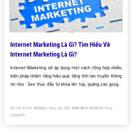
Internet Marketing Là Gì? Tìm Hiểu Về
Internet Marketing Là Gì?
Internet Marketing sẽ áp dụng một cách tổng hợp nhiều
biện pháp nhằm tăng hiệu quả, tăng tính lan truyền thông
tin như : Seo thúc đẩy từ khóa lên top, quảng cáo google
adword hướng tới sản phẩm thời vụ, setup các chiến dịch
tiếp thị trên facebook ads hướng tới giới trẻ.
Bài viết tạo bởi:
VietAds
| Ngày cập nhật:
2026-08-07 03:20:18
|
Đăng
nhập
(889)