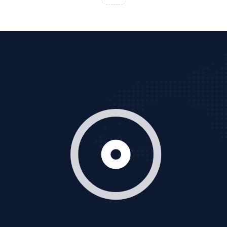
Thiết kế Website
Tìm công ty thiết kế website uy tín, chuyên nghiệp tại
Hà Nội là rất khó cho khách hàng. VietAds xin giới
thiệu công ty thiết kế Viet
XEM CHI TIẾT