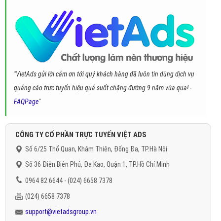
"VietAds gửi lời cảm ơn tới quý khách hàng đã luôn tin dùng dịch vụ
quảng cáo trực tuyến hiệu quả suốt chặng đường 9 năm vừa qua! -
FAQPage
"
CÔNG TY CỔ PHẦN TRỰC TUYẾN VIỆT ADS
Số 6/25 Thổ Quan, Khâm Thiên, Đống Đa, TP.Hà Nội
Số 36 Điện Biên Phủ, Đa Kao, Quận 1, TP.Hồ Chí Minh
0964 82 6644 - (024) 6658 7378
(024) 6658 7378
support@vietadsgroup.vn