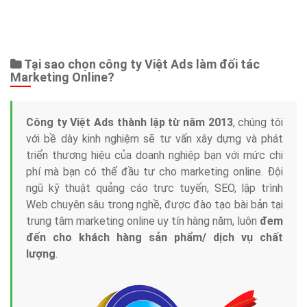
Bảng giá
Web Store
Dịch vụ liên quan
Other Ads
Quảng Cáo Google
App
Tài liệu