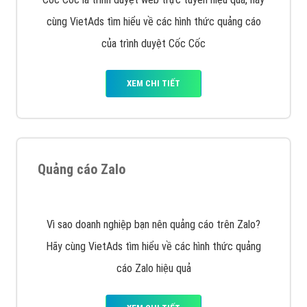
VietAds với đội ngũ SEOer giàu kinh nghiệm được đào
tạo bài bản tại các trung tâm SEO lớn như: Litado,
Inet, Vietmoz, Vinalink
XEM CHI TIẾT
Quảng cáo Youtube