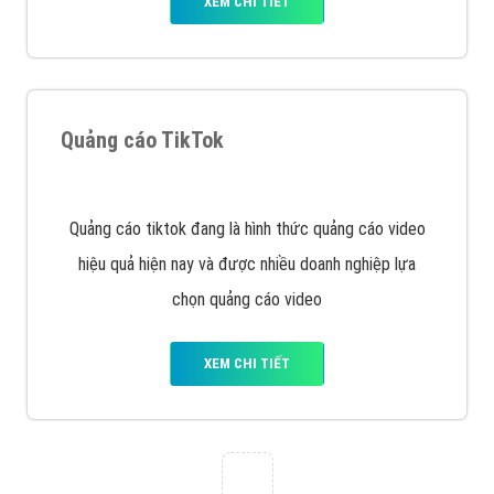
VietAds với đội ngũ chuyên viên tư ấn am hiểu về
chiến dịch quảng cáo Youtube sẽ tư vấn bạn giải pháp
tối ưu, hiệu quả nhất
XEM CHI TIẾT