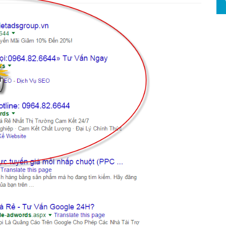
Hỏi đ
Thiết 
Quảng
Quảng
Định n
Nghĩa l
Phần 