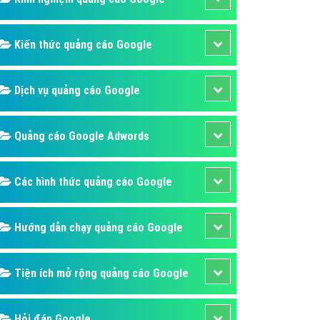
ụ Domain & Hosting
áp phần mềm
Kiến thức quảng cáo Google
áp quảng cáo TVC
p quảng cáo mobile
Dịch vụ quảng cáo Google
p quảng cáo Online
áp quảng cáo Skype
Quảng cáo Google Adwords
p Domain & Hosting
Các hình thức quảng cáo Google
p viết bài Marketing
 cáo Youtube
Hướng dẫn chạy quảng cáo Google
ụ quảng cáo Youtube
ụ quảng cáo Cốc Cốc
Tiện ích mở rộng quảng cáo Google
ụ quảng cáo Tiktok
ụ quảng cáo Zalo
Hỏi đáp Google