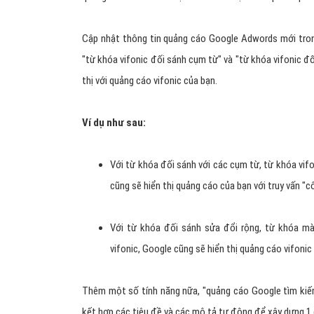
Cập nhật thông tin quảng cáo Google Adwords mới trong
"từ khóa vifonic đối sánh cụm từ" và "từ khóa vifonic đố
thị với quảng cáo vifonic của bạn.
Ví dụ như sau:
Với từ khóa đối sánh với các cụm từ, từ khóa vif
cũng sẽ hiển thị quảng cáo của bạn với truy vấn "c
Với từ khóa đối sánh sửa đổi rộng, từ khóa mà
vifonic, Google cũng sẽ hiển thị quảng cáo vifonic
Thêm một số tính năng nữa, "quảng cáo Google tìm kiếm
kết hợp các tiêu đề và các mô tả tự động để xây dựng 1 