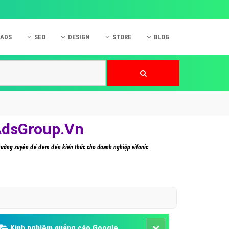
 ADS
SEO
DESIGN
STORE
BLOG
ner
 cáo Mobile
SEO Website
Thiết kế Web
nner
p quảng cáo Instagram
Dịch vụ SEO Website
Thiết kế Website
 cáo Zalo
Hỏi đáp SEO Google
Danh sách Website
 cáo Instagram
Thiết kế Landing Page
tAdsGroup.Vn
cáo Online
Dịch vụ thiết kế Website
t thường xuyên để đem đến kiến thức cho doanh nghiệp vifonic
 cáo Skype
Hỏi đáp Website
 cáo TVC
 cáo Cốc Cốc
mềm ứng dụng hay
Kinh nghiệm quảng cáo Google