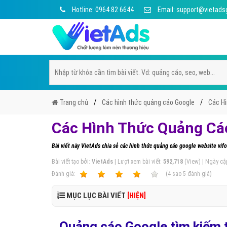
Hotline: 0964 82 6644
Email: support@vietads
Trang chủ
Các hình thức quảng cáo Google
Các Hì
Các Hình Thức Quảng Cáo
Bài viết này VietAds chia sẻ các hình thức quảng cáo google website vi
Bài viết tạo bởi:
VietAds
| Lượt xem bài viết:
592,718
(View) | Ngày cậ
Ðánh giá:
1
2
3
4
5
(
4
sao
5
đánh giá)
MỤC LỤC BÀI VIẾT
[HIỆN]
Quảng cáo Google tìm kiếm t