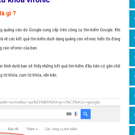
Dịch v
Hỏi đ
à gì ?
Hỏi đ
ng quảng cáo do Google cung cấp trên công cụ tìm kiếm Google. Khi
Hỏi đá
rả về các kết quả tìm kiếm dưới dạng quảng cáo vifonic hiển thị đúng
Hỏi đá
 cáo vifonic của bạn.
Hỏi đ
Hỏi đá
hìn hình dưới bạn sẽ thấy những kết quả tìm kiếm đầu tiên có gắn chữ
ng từ khóa, cụm từ khóa, văn bản.
Hỏi đá
Quảng
Dịch v
Dịch v
Dịch v
Dịch v