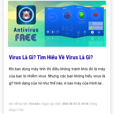
Virus Là Gì? Tìm Hiểu Về Virus Là Gì?
Khi bạn dùng máy tính thì điều không tránh khỏi đó là máy
của bạn bị nhiễm virus. Nhưng các bạn không hiểu virus là
gì? hình dạng của nó như thế nào, vì sao máy của mình lại bị
nhiễm virut. Bây giờ đào tạo seo hn sẽ giải thích cụ thể cho
các bạn hiểu
Bài viết tạo bởi:
VietAds
| Ngày cập nhật:
2026-08-03 21:44:44
|
Đăng
nhập
(1130)