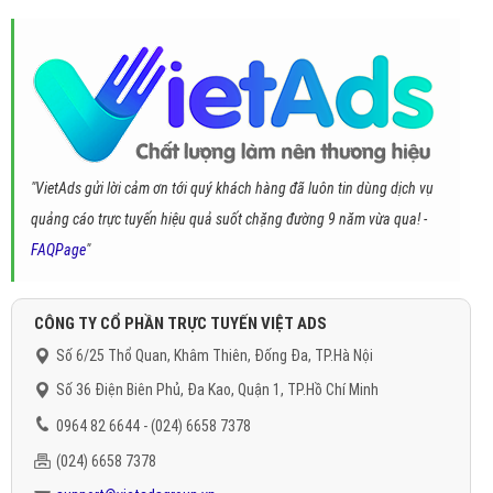
"VietAds gửi lời cảm ơn tới quý khách hàng đã luôn tin dùng dịch vụ
quảng cáo trực tuyến hiệu quả suốt chặng đường 9 năm vừa qua! -
FAQPage
"
CÔNG TY CỔ PHẦN TRỰC TUYẾN VIỆT ADS
Số 6/25 Thổ Quan, Khâm Thiên, Đống Đa, TP.Hà Nội
Số 36 Điện Biên Phủ, Đa Kao, Quận 1, TP.Hồ Chí Minh
0964 82 6644 - (024) 6658 7378
(024) 6658 7378