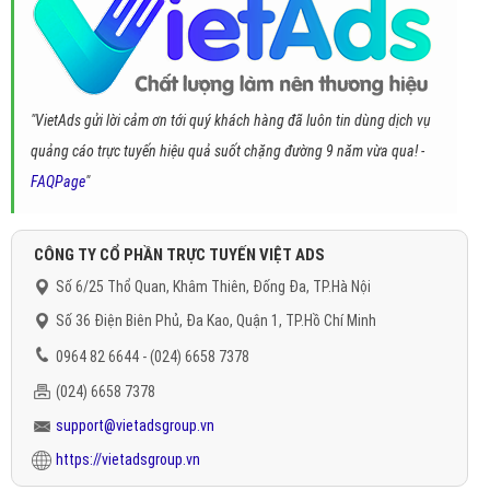
"VietAds gửi lời cảm ơn tới quý khách hàng đã luôn tin dùng dịch vụ
quảng cáo trực tuyến hiệu quả suốt chặng đường 9 năm vừa qua! -
FAQPage
"
CÔNG TY CỔ PHẦN TRỰC TUYẾN VIỆT ADS
Số 6/25 Thổ Quan, Khâm Thiên, Đống Đa, TP.Hà Nội
Số 36 Điện Biên Phủ, Đa Kao, Quận 1, TP.Hồ Chí Minh
0964 82 6644 - (024) 6658 7378
(024) 6658 7378
support@vietadsgroup.vn
https://vietadsgroup.vn