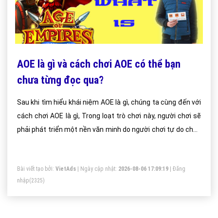
AOE là gì và cách chơi AOE có thể bạn
chưa từng đọc qua?
Sau khi tìm hiểu khái niệm AOE là gì, chúng ta cùng đến với
cách chơi AOE là gì, Trong loạt trò chơi này, người chơi sẽ
phải phát triển một nền văn minh do người chơi tự do chọn
lựa để dành chiến thắng.
Bài viết tạo bởi:
VietAds
| Ngày cập nhật:
2026-08-06 17:09:19
|
Đăng
nhập
(2325)