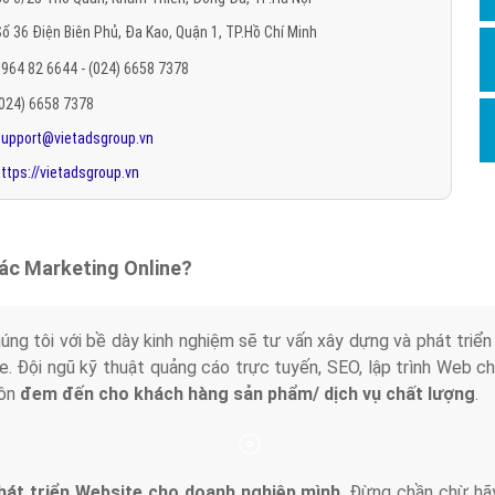
Hỏi đ
ố 36 Điện Biên Phủ, Đa Kao, Quận 1, TP.Hồ Chí Minh
Thiết 
964 82 6644 - (024) 6658 7378
Quảng
(024) 6658 7378
support@vietadsgroup.vn
Quảng
ttps://vietadsgroup.vn
Định n
Nghĩa l
Phần 
tác Marketing Online?
húng tôi với bề dày kinh nghiệm sẽ tư vấn xây dựng và phát tr
line. Đội ngũ kỹ thuật quảng cáo trực tuyến, SEO, lập trình Web 
uôn
đem đến cho khách hàng sản phẩm/ dịch vụ chất lượng
.
hát triển Website cho doanh nghiệp mình
. Đừng chần chừ hã