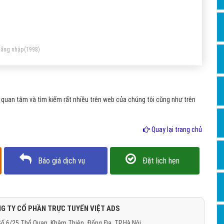
Dịch v
Hỏi đ
Hỏi đ
ăng nhập
(1998)
Hỏi đá
Hỏi đá
Hỏi đ
quan tâm và tìm kiếm rất nhiều trên web của chúng tôi cũng như trên
Hỏi đá
Hỏi đá
Quay lại trang chủ
Quảng
Báo giá dịch vụ
Đặt lịch hẹn
Dịch v
Dịch v
Dịch v
G TY CỔ PHẦN TRỰC TUYẾN VIỆT ADS
Dịch v
ố 6/25 Thổ Quan, Khâm Thiên, Đống Đa, TP.Hà Nội