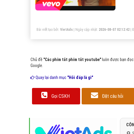
Bài viết tạo bởi:
VietAds
| Ngày cập nhật:
2026-08-07 02:12:42
|
Đ
Chủ đề
"Các phím tắt phím tắt youtube"
luôn được bạn đọc 
Google.
Quay lại danh mục
"Hỏi đáp là gì"
Gọi CSKH
Đặt câu hỏi
CÔN
S