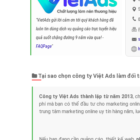
S
0
"VietAds gửi lời cảm ơn tới quý khách hàng đã
luôn tin dùng dịch vụ quảng cáo trực tuyến hiệu
quả suốt chặng đường 9 năm vừa qua! -
FAQPage
"
h
Tại sao chọn công ty Việt Ads làm đối 
Công ty Việt Ads thành lập từ năm 2013
, c
phí mà bạn có thể đầu tư cho marketing on
trung tâm marketing online uy tín hàng năm, l
Nếu bạn đang cần quảng cáo, thiết kế web,
p