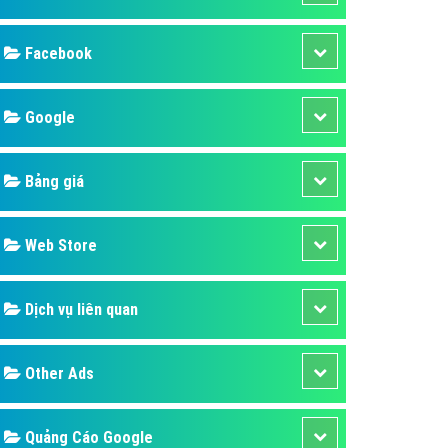
ụ Domain & Hosting
áp phần mềm
Facebook
áp quảng cáo TVC
p quảng cáo mobile
Google
p quảng cáo Online
Bảng giá
áp quảng cáo Skype
p Domain & Hosting
Web Store
p viết bài Marketing
 cáo Youtube
Dịch vụ liên quan
ụ quảng cáo Youtube
ụ quảng cáo Cốc Cốc
Other Ads
ụ quảng cáo Tiktok
ụ quảng cáo Zalo
Quảng Cáo Google