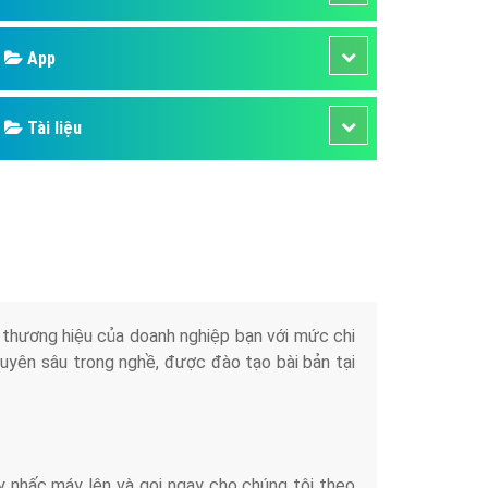
áp quảng cáo Youtube
App
kế ứng dụng
 cáo Cốc Cốc hiệu quả
Tài liệu
 cáo Zalo chuyên nghiệp
ghĩa
à gì
mềm ứng dụng hay
iển thương hiệu của doanh nghiệp bạn với mức chi
chuyên sâu trong nghề, được đào tạo bài bản tại
y nhấc máy lên và gọi ngay cho chúng tôi theo