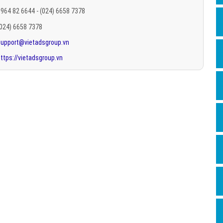
Hỏi đ
964 82 6644 - (024) 6658 7378
(024) 6658 7378
Thiết 
support@vietadsgroup.vn
Quảng
ttps://vietadsgroup.vn
Quảng
Định n
Nghĩa l
Phần 