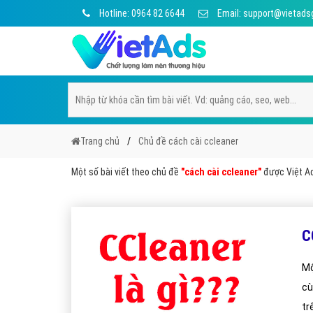
Hotline: 0964 82 6644
Email: support@vietads
Trang chủ
Chủ đề cách cài ccleaner
Một số bài viết theo chủ đề
"cách cài ccleaner"
được Việt Ad
C
Mộ
cù
t