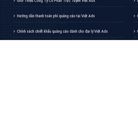
XEM CHI TIẾT
GIỚI THIỆU CÔNG TY
DI
Giới Thiệu Công Ty Cổ Phần Trực Tuyến Việt Ads
Hướng dẫn thanh toán phí quảng cáo tại Việt Ads
Chính sách chiết khấu quảng cáo dành cho đại lý Việt Ads
Hồ sơ năng lực công ty quảng cáo Việt Ads