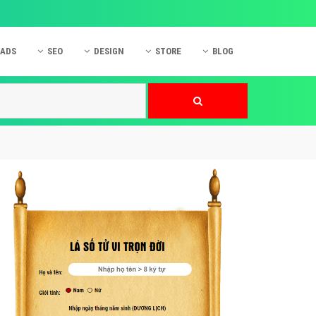
 ADS
SEO
DESIGN
STORE
BLOG
ner
 cáo Mobile
SEO Website
Thiết kế Web
nner
p quảng cáo Instagram
Dịch vụ SEO Website
Thiết kế Website
 cáo Zalo
Hỏi đáp SEO Google
Danh sách Website
 cáo Instagram
Thiết kế Landing Page
cáo Online
Dịch vụ thiết kế Website
 cáo Skype
Hỏi đáp Website
 cáo TVC
 cáo Cốc Cốc
mềm ứng dụng hay