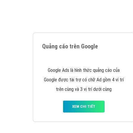
Tại sao chọn công ty Việt Ads làm đối 
Công ty Việt Ads thành lập từ năm 2013
, c
phí mà bạn có thể đầu tư cho marketing on
trung tâm marketing online uy tín hàng năm, l
Nếu bạn đang cần quảng cáo, thiết kế web,
p
Hotline: 0964 82 6644 (24/7) hoặc email: 
Quảng cáo trên Google