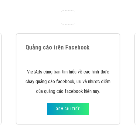
tác Marketing Online?
húng tôi với bề dày kinh nghiệm sẽ tư vấn xây dựng và phát tr
line. Đội ngũ kỹ thuật quảng cáo trực tuyến, SEO, lập trình Web 
uôn
đem đến cho khách hàng sản phẩm/ dịch vụ chất lượng
.
hát triển Website cho doanh nghiệp mình
. Đừng chần chừ hã
support@vietadsgroup.vn
để được tư vấn chuyên sâu về giải phá
Quảng cáo trên Facebook