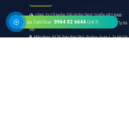
XEM CHI TIẾT
0964 82 6644
Zalo Call/Chat:
(24/7)
CÔNG TY CỔ PHẦN TẬP ĐOÀN TRỰC TUYẾN VIỆT NAM
Miền Bắc: Số 6/25 Thổ Quan, Khâm Thiên, Đống Đa, Tp.Hà
Nội
Miền Nam: Số 36 Điện Biên Phủ, Đa Kao, Quận 1, Tp.Hồ Chí
Minh