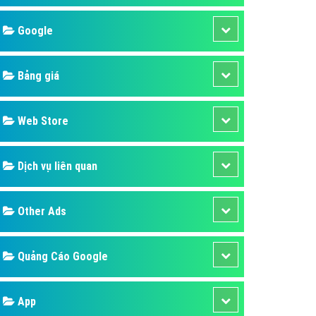
áp quảng cáo Youtube
Google
kế ứng dụng
 cáo Cốc Cốc hiệu quả
Bảng giá
 cáo Zalo chuyên nghiệp
ghĩa
Web Store
à gì
Dịch vụ liên quan
mềm ứng dụng hay
Other Ads
Quảng Cáo Google
App