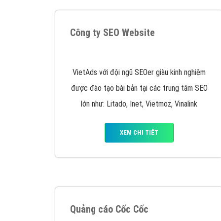
Google Ads là hình thức quảng cáo của
Google được tài trợ có chữ Ad gồm 4 ví trí
trên cùng và 3 vị trí dưới cùng
XEM CHI TIẾT
Công ty SEO Website
VietAds với đội ngũ SEOer giàu kinh nghiệm