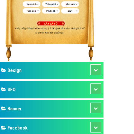
ụ Domain & Hosting
áp phần mềm
áp quảng cáo TVC
p quảng cáo mobile
p quảng cáo Online
áp quảng cáo Skype
p Domain & Hosting
Design
p viết bài Marketing
 cáo Youtube
SEO
ụ quảng cáo Youtube
ụ quảng cáo Cốc Cốc
Banner
ụ quảng cáo Tiktok
Facebook
ụ quảng cáo Zalo