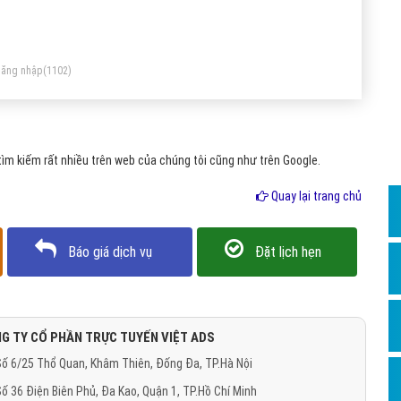
Dịch v
ftpedia, FileHippo, 01Net, nơi mà nó đã được tải về hơn 1,5
Hỏi đ
 lần. CCleaner đã được xem xét bởi Chip.de, TechRadar, PC
Hỏi đ
gazine, TechRepublic
ăng nhập
(1102)
Hỏi đá
Hỏi đá
m kiếm rất nhiều trên web của chúng tôi cũng như trên Google.
Hỏi đ
Hỏi đá
Quay lại trang chủ
Hỏi đá
Báo giá dịch vụ
Đặt lịch hẹn
Quảng
Dịch v
Dịch v
G TY CỔ PHẦN TRỰC TUYẾN VIỆT ADS
Dịch v
ố 6/25 Thổ Quan, Khâm Thiên, Đống Đa, TP.Hà Nội
Dịch v
ố 36 Điện Biên Phủ, Đa Kao, Quận 1, TP.Hồ Chí Minh