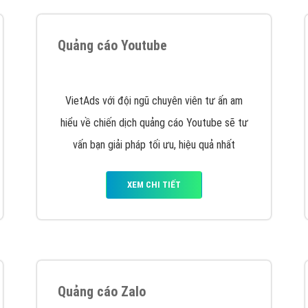
VietAds cùng bạn tìm hiểu về các hình thức
chạy quảng cáo facebook, ưu và nhược điểm
của quảng cáo facebook hiện nay.
XEM CHI TIẾT
Quảng cáo Youtube
VietAds với đội ngũ chuyên viên tư ấn am