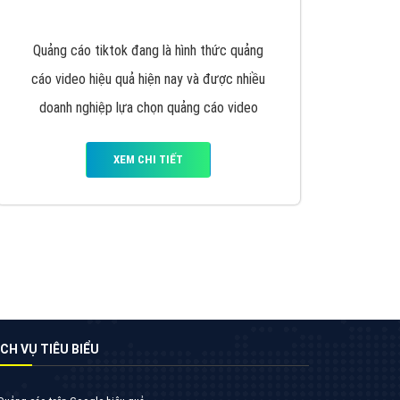
nghiệp tại Hà Nội là rất khó cho khách hàng.
VietAds xin giới thiệu công ty thiết kế Viet
XEM CHI TIẾT
Quảng cáo TikTok
Quảng cáo tiktok đang là hình thức quảng
cáo video hiệu quả hiện nay và được nhiều
doanh nghiệp lựa chọn quảng cáo video