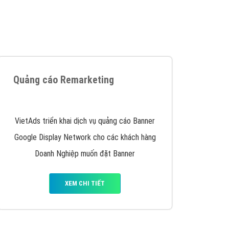
iển thương hiệu của doanh nghiệp bạn với mức chi
chuyên sâu trong nghề, được đào tạo bài bản tại
y nhấc máy lên và gọi ngay cho chúng tôi theo
p marketing hiệu quả cho doanh nghiệp bạn!
Quảng cáo Remarketing