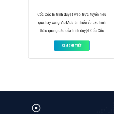
được đào tạo bài bản tại các trung tâm SEO
lớn như: Litado, Inet, Vietmoz, Vinalink
XEM CHI TIẾT
Quảng cáo Cốc Cốc
Cốc Cốc là trình duyệt web trực tuyến hiệu
quả, hãy cùng VietAds tìm hiểu về các hình
thức quảng cáo của trình duyệt Cốc Cốc