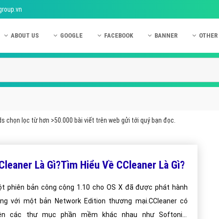
group.vn
ABOUT US
GOOGLE
FACEBOOK
BANNER
OTHER
Giới thiệu công ty Việt Ads
Kinh nghiệm quảng cáo Google
Kinh nghiệm quảng cáo Facebook
Dịch vụ quảng cáo Ban
Quảng
Hướng dẫn thanh toán Việt Ads
Kiến thức quảng cáo Google
Dịch vụ quảng cáo Facebook
Hỏi đáp quảng cáo Ba
Hỏi đá
Chính sách bảo mật Việt Ads
Dịch vụ quảng cáo Google
Kiến thức quảng cáo Facebook
Quảng cáo Banner
Quảng
Chính sách bảo hành & bảo trì Việt Ads
Quảng cáo Google Adwords
Quảng cáo Facebook
Quảng
s chọn lọc từ hơn >50.000 bài viết trên web gửi tới quý bạn đọc.
Liên hệ Việt Ads
Các hình thức quảng cáo Google
Hỏi đáp Facebook
Quảng 
Chính sách đại lý Việt Ads
Hướng dẫn chạy quảng cáo Google
Quảng
Cleaner Là Gì?Tìm Hiểu Về CCleaner Là Gì?
Tiện ích mở rộng quảng cáo Google
Quảng
Hỏi đáp Google
Quảng
t phiên bản công cộng 1.10 cho OS X đã được phát hành
ng với một bản Network Edition thương mại.CCleaner có
Phần 
rên các thư mục phần mềm khác nhau như Softonic,