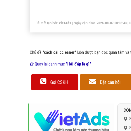
So
tỷ
Ma
Bài viết tạo bởi:
VietAds
| Ngày cập nhật:
2026-08-07 00:33:43
|
Đ
Chủ đề
"cách cài ccleaner"
luôn được bạn đọc quan tâm và tì
Quay lại danh mục
"Hỏi đáp là gì"
Gọi CSKH
Đặt câu hỏi
CÔN
S
S