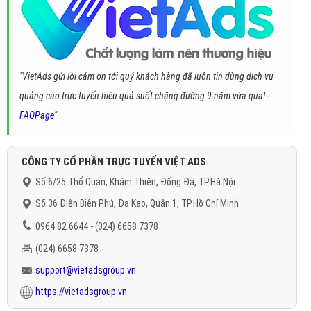
"VietAds gửi lời cảm ơn tới quý khách hàng đã luôn tin dùng dịch vụ
quảng cáo trực tuyến hiệu quả suốt chặng đường 9 năm vừa qua! -
FAQPage
"
CÔNG TY CỔ PHẦN TRỰC TUYẾN VIỆT ADS
Số 6/25 Thổ Quan, Khâm Thiên, Đống Đa, TP.Hà Nội
Số 36 Điện Biên Phủ, Đa Kao, Quận 1, TP.Hồ Chí Minh
0964 82 6644 - (024) 6658 7378
(024) 6658 7378
support@vietadsgroup.vn
https://vietadsgroup.vn