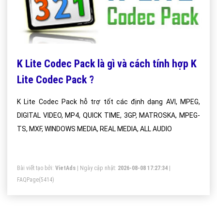
K Lite Codec Pack là gì và cách tính hợp K
Lite Codec Pack ?
K Lite Codec Pack hỗ trợ tốt các định dạng AVI, MPEG,
DIGITAL VIDEO, MP4, QUICK TIME, 3GP, MATROSKA, MPEG-
TS, MXF, WINDOWS MEDIA, REAL MEDIA, ALL AUDIO
Bài viết tạo bởi:
VietAds
| Ngày cập nhật:
2026-08-08 17:27:34
|
FAQPage
(5414)