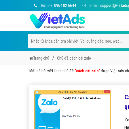
Hotline: 0964 82 6644
Email: support@vietads
Trang chủ
Chủ đề cách cài zalo
Một số bài viết theo chủ đề
"cách cài zalo"
được Việt Ads chọ
C
q
Za
Hi