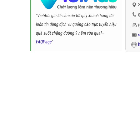
S
0
"VietAds gửi lời cảm ơn tới quý khách hàng đã
luôn tin dùng dịch vụ quảng cáo trực tuyến hiệu
quả suốt chặng đường 9 năm vừa qua! -
FAQPage
"
h