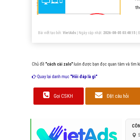
th
Bài viết tạo bởi:
VietAds
| Ngày cập nhật:
2026-08-05 03:48:15
|
Đ
Chủ đề
"cách cài zalo"
luôn được bạn đọc quan tâm và tìm ki
Quay lại danh mục
"Hỏi đáp là gì"
Gọi CSKH
Đặt câu hỏi
CÔN
S