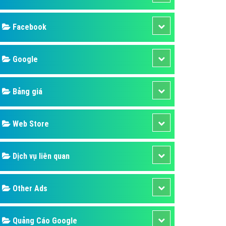
ụ Domain & Hosting
áp phần mềm
áp quảng cáo TVC
p quảng cáo mobile
p quảng cáo Online
áp quảng cáo Skype
p Domain & Hosting
Design
p viết bài Marketing
 cáo Youtube
SEO
ụ quảng cáo Youtube
ụ quảng cáo Cốc Cốc
Banner
ụ quảng cáo Tiktok
Facebook
ụ quảng cáo Zalo