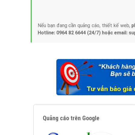
Tại sao chọn công ty Việt Ads làm đối 
Công ty Việt Ads thành lập từ năm 2013
, c
phí mà bạn có thể đầu tư cho marketing on
trung tâm marketing online uy tín hàng năm, l