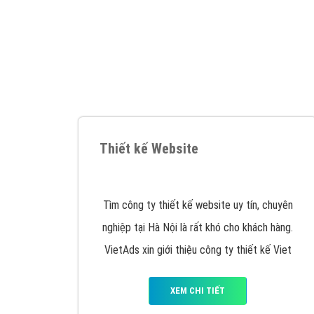
Google Ads là hình thức quảng cáo của
Google được tài trợ có chữ Ad gồm 4 ví trí
trên cùng và 3 vị trí dưới cùng
XEM CHI TIẾT
Công ty SEO Website