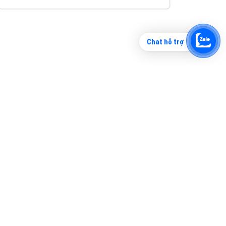
Chat hỗ trợ
Tìm công ty thiết kế website uy tín, chuyên
nghiệp tại Hà Nội là rất khó cho khách hàng.
VietAds xin giới thiệu công ty thiết kế Viet
XEM CHI TIẾT