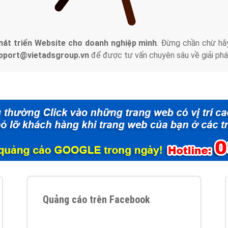
tác Marketing Online?
húng tôi với bề dày kinh nghiệm sẽ tư vấn xây dựng và phát tr
line. Đội ngũ kỹ thuật quảng cáo trực tuyến, SEO, lập trình Web 
uôn
đem đến cho khách hàng sản phẩm/ dịch vụ chất lượng
.