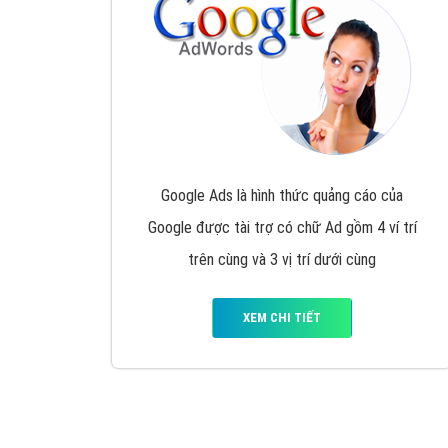
Nếu bạn đang cần quảng cáo, thiết kế web,
p
Hotline: 0964 82 6644 (24/7) hoặc email: 
Quảng cáo trên Google