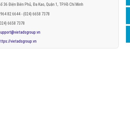
ố 36 Điện Biên Phủ, Đa Kao, Quận 1, TP.Hồ Chí Minh
Hỏi đ
964 82 6644 - (024) 6658 7378
Thiết 
(024) 6658 7378
Quảng
support@vietadsgroup.vn
Quảng
ttps://vietadsgroup.vn
Định n
Nghĩa l
Phần 