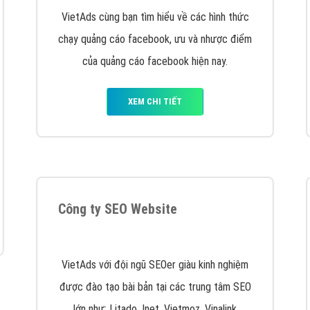
hát triển Website cho doanh nghiệp mình
. Đừng chần chừ hã
support@vietadsgroup.vn
để được tư vấn chuyên sâu về giải phá
Quảng cáo trên Facebook