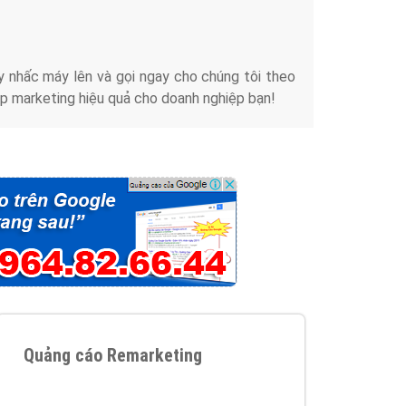
iển thương hiệu của doanh nghiệp bạn với mức chi
chuyên sâu trong nghề, được đào tạo bài bản tại