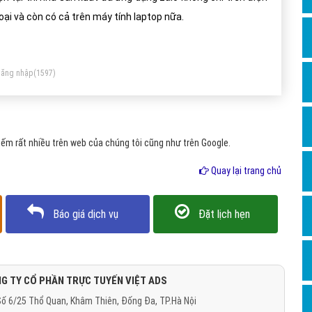
Dịch v
oại và còn có cả trên máy tính laptop nữa.
Hỏi đ
Hỏi đ
ăng nhập
(1597)
Hỏi đá
Hỏi đá
Hỏi đ
ếm rất nhiều trên web của chúng tôi cũng như trên Google.
Hỏi đá
Quay lại trang chủ
Hỏi đá
Quảng
Báo giá dịch vụ
Đặt lịch hẹn
Dịch v
Dịch v
Dịch v
G TY CỔ PHẦN TRỰC TUYẾN VIỆT ADS
ố 6/25 Thổ Quan, Khâm Thiên, Đống Đa, TP.Hà Nội
Dịch v