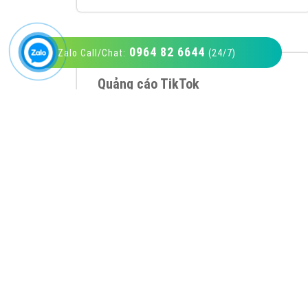
0964 82 6644
Zalo Call/Chat:
(24/7)
VietAds với đội ngũ SEOer giàu kinh nghiệm
được đào tạo bài bản tại các trung tâm SEO
lớn như: Litado, Inet, Vietmoz, Vinalink
XEM CHI TIẾT