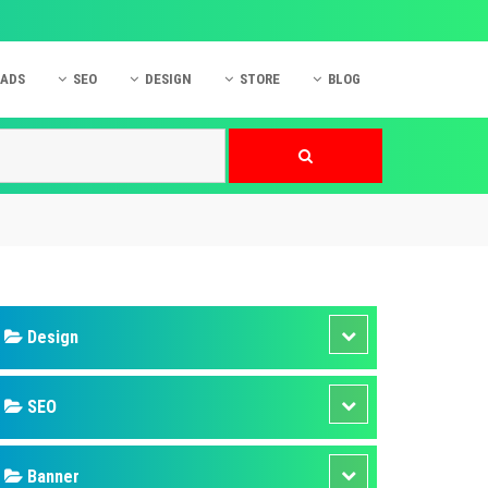
 ADS
SEO
DESIGN
STORE
BLOG
ner
 cáo Mobile
SEO Website
Thiết kế Web
nner
p quảng cáo Instagram
Dịch vụ SEO Website
Thiết kế Website
 cáo Zalo
Hỏi đáp SEO Google
Danh sách Website
 cáo Instagram
Thiết kế Landing Page
cáo Online
Dịch vụ thiết kế Website
 cáo Skype
Hỏi đáp Website
 cáo TVC
 cáo Cốc Cốc
mềm ứng dụng hay