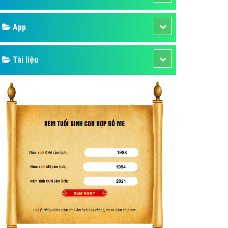
áp quảng cáo Youtube
Google
kế ứng dụng
 cáo Cốc Cốc hiệu quả
Bảng giá
 cáo Zalo chuyên nghiệp
ghĩa
Web Store
à gì
Dịch vụ liên quan
mềm ứng dụng hay
Other Ads
Quảng Cáo Google
App