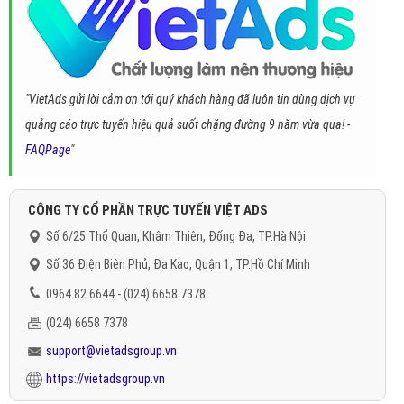
"VietAds gửi lời cảm ơn tới quý khách hàng đã luôn tin dùng dịch vụ
quảng cáo trực tuyến hiệu quả suốt chặng đường 9 năm vừa qua! -
FAQPage
"
CÔNG TY CỔ PHẦN TRỰC TUYẾN VIỆT ADS
Số 6/25 Thổ Quan, Khâm Thiên, Đống Đa, TP.Hà Nội
Số 36 Điện Biên Phủ, Đa Kao, Quận 1, TP.Hồ Chí Minh
0964 82 6644 - (024) 6658 7378
(024) 6658 7378
support@vietadsgroup.vn
https://vietadsgroup.vn