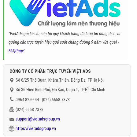
"VietAds gửi lời cảm ơn tới quý khách hàng đã luôn tin dùng dịch vụ
quảng cáo trực tuyến hiệu quả suốt chặng đường 9 năm vừa qua! -
FAQPage
"
CÔNG TY CỔ PHẦN TRỰC TUYẾN VIỆT ADS
Số 6/25 Thổ Quan, Khâm Thiên, Đống Đa, TP.Hà Nội
Số 36 Điện Biên Phủ, Đa Kao, Quận 1, TP.Hồ Chí Minh
0964 82 6644 - (024) 6658 7378
(024) 6658 7378
support@vietadsgroup.vn
https://vietadsgroup.vn