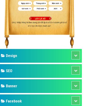
ụ Domain & Hosting
áp phần mềm
áp quảng cáo TVC
p quảng cáo mobile
p quảng cáo Online
áp quảng cáo Skype
p Domain & Hosting
Design
p viết bài Marketing
 cáo Youtube
SEO
ụ quảng cáo Youtube
ụ quảng cáo Cốc Cốc
Banner
ụ quảng cáo Tiktok
Facebook
ụ quảng cáo Zalo