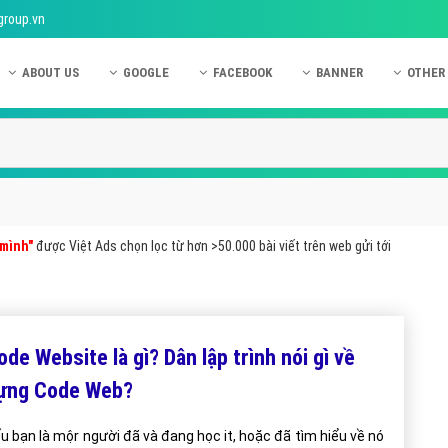
group.vn
ABOUT US
GOOGLE
FACEBOOK
BANNER
OTHER
Giới thiệu công ty Việt Ads
Kinh nghiệm quảng cáo Google
Kinh nghiệm quảng cáo Facebook
Dịch vụ quảng cáo Ban
Quảng
Hướng dẫn thanh toán Việt Ads
Kiến thức quảng cáo Google
Dịch vụ quảng cáo Facebook
Hỏi đáp quảng cáo Ba
Hỏi đá
Chính sách bảo mật Việt Ads
Dịch vụ quảng cáo Google
Kiến thức quảng cáo Facebook
Quảng cáo Banner
Quảng
Chính sách bảo hành & bảo trì Việt Ads
Quảng cáo Google Adwords
Quảng cáo Facebook
Quảng
 mình"
được Việt Ads chọn lọc từ hơn >50.000 bài viết trên web gửi tới
Liên hệ Việt Ads
Các hình thức quảng cáo Google
Hỏi đáp Facebook
Quảng 
Chính sách đại lý Việt Ads
Hướng dẫn chạy quảng cáo Google
Quảng
Tiện ích mở rộng quảng cáo Google
Quảng
ode Website là gì? Dân lập trình nói gì về
Hỏi đáp Google
Quảng
ựng Code Web?
Phần 
u bạn là mộr người đã và đang học it, hoặc đã tìm hiểu về nó