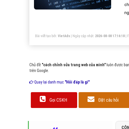
chắc c
ng
Bài viết tạo bởi:
VietAds
| Ngày cập nhật:
2026-08-08 17:16:18
|
Chủ đề
"cách chỉnh sửa trang web của mình"
luôn được bạn
trên Google.
Quay lại danh mục
"Hỏi đáp là gì"
Gọi CSKH
Đặt câu hỏi
CÔN