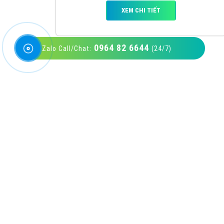
0964 82 6644
Zalo Call/Chat:
(24/7)
VietAds với đội ngũ SEOer giàu kinh nghiệm
được đào tạo bài bản tại các trung tâm SEO
lớn như: Litado, Inet, Vietmoz, Vinalink
XEM CHI TIẾT