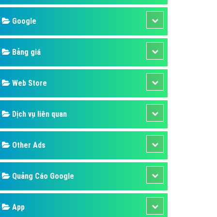
áp quảng cáo Youtube
Google
kế ứng dụng
 cáo Cốc Cốc hiệu quả
Bảng giá
 cáo Zalo chuyên nghiệp
ghĩa
Web Store
à gì
Dịch vụ liên quan
mềm ứng dụng hay
Other Ads
Quảng Cáo Google
App