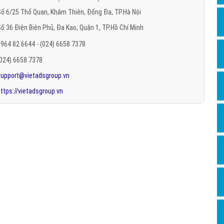
Hỏi đ
ố 6/25 Thổ Quan, Khâm Thiên, Đống Đa, TP.Hà Nội
ố 36 Điện Biên Phủ, Đa Kao, Quận 1, TP.Hồ Chí Minh
Thiết 
964 82 6644 - (024) 6658 7378
Quảng
(024) 6658 7378
Quảng
support@vietadsgroup.vn
Định n
ttps://vietadsgroup.vn
Nghĩa l
Phần 