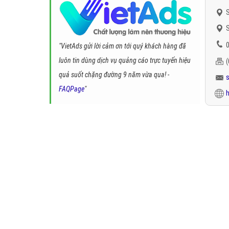
S
S
0
"VietAds gửi lời cảm ơn tới quý khách hàng đã
luôn tin dùng dịch vụ quảng cáo trực tuyến hiệu
quả suốt chặng đường 9 năm vừa qua! -
FAQPage
"
h