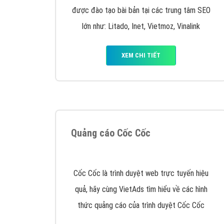
Google Ads là hình thức quảng cáo của
Google được tài trợ có chữ Ad gồm 4 ví trí
trên cùng và 3 vị trí dưới cùng
XEM CHI TIẾT
Công ty SEO Website