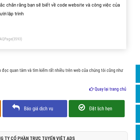
Dịch v
hắn rằng bạn sẽ biết về code website và công việc của
Hỏi đ
ười lập trình
Hỏi đ
Hỏi đá
FAQPage
(3593)
Hỏi đá
Hỏi đ
Hỏi đá
 đọc quan tâm và tìm kiếm rất nhiều trên web của chúng tôi cũng như
Hỏi đá
Quay lại trang chủ
Quảng
Dịch v
Báo giá dịch vụ
Đặt lịch hẹn
Dịch v
Dịch v
Dịch v
G TY CỔ PHẦN TRỰC TUYẾN VIỆT ADS