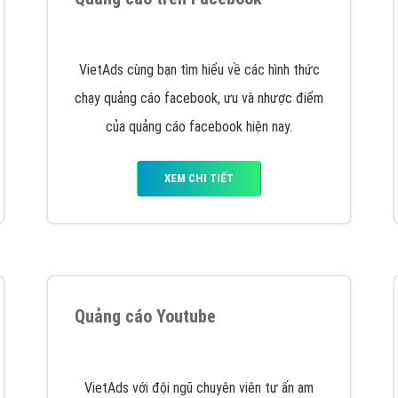
hát triển Website cho doanh nghiệp mình
. Đừng chần chừ hã
support@vietadsgroup.vn
để được tư vấn chuyên sâu về giải phá
Quảng cáo trên Facebook