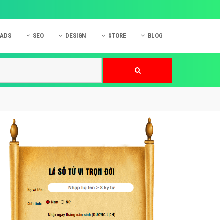
 ADS
SEO
DESIGN
STORE
BLOG
ner
 cáo Mobile
SEO Website
Thiết kế Web
nner
p quảng cáo Instagram
Dịch vụ SEO Website
Thiết kế Website
 cáo Zalo
Hỏi đáp SEO Google
Danh sách Website
 cáo Instagram
Thiết kế Landing Page
cáo Online
Dịch vụ thiết kế Website
 cáo Skype
Hỏi đáp Website
 cáo TVC
 cáo Cốc Cốc
mềm ứng dụng hay