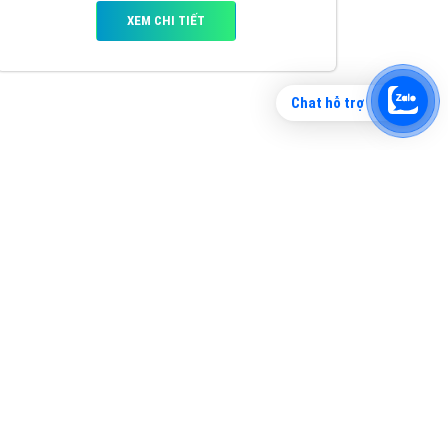
Chat hỗ trợ
Tìm công ty thiết kế website uy tín, chuyên
nghiệp tại Hà Nội là rất khó cho khách hàng.
VietAds xin giới thiệu công ty thiết kế Viet
XEM CHI TIẾT