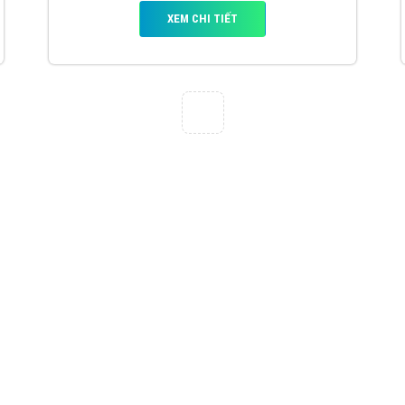
VietAds với đội ngũ chuyên viên tư ấn am
hiểu về chiến dịch quảng cáo Youtube sẽ tư
vấn bạn giải pháp tối ưu, hiệu quả nhất
XEM CHI TIẾT