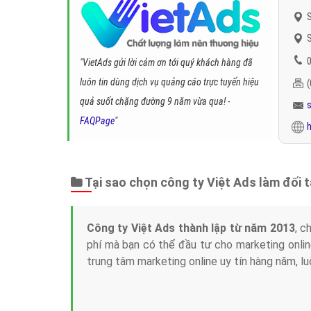
S
S
0
"VietAds gửi lời cảm ơn tới quý khách hàng đã
luôn tin dùng dịch vụ quảng cáo trực tuyến hiệu
quả suốt chặng đường 9 năm vừa qua! -
FAQPage
"
h