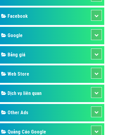
ụ Domain & Hosting
áp phần mềm
áp quảng cáo TVC
p quảng cáo mobile
p quảng cáo Online
áp quảng cáo Skype
p Domain & Hosting
Design
p viết bài Marketing
 cáo Youtube
SEO
ụ quảng cáo Youtube
ụ quảng cáo Cốc Cốc
Banner
ụ quảng cáo Tiktok
Facebook
ụ quảng cáo Zalo