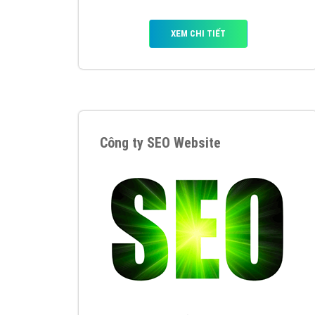
Nếu bạn đang cần quảng cáo, thiết kế web,
p
Hotline: 0964 82 6644 (24/7) hoặc email: 
Quảng cáo trên Google