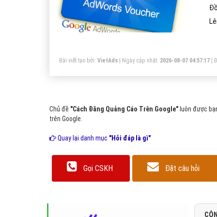
Đồ
Lê
Bài viết tạo bởi:
VietAds
| Ngày cập nhật:
2026-08-07 04:57:17
|
Đ
Chủ đề
"Cách Đăng Quảng Cáo Trên Google"
luôn được bạn
trên Google.
Quay lại danh mục
"Hỏi đáp là gì"
Gọi CSKH
Đặt câu hỏi
CÔN