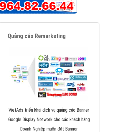
iển thương hiệu của doanh nghiệp bạn với mức chi
chuyên sâu trong nghề, được đào tạo bài bản tại