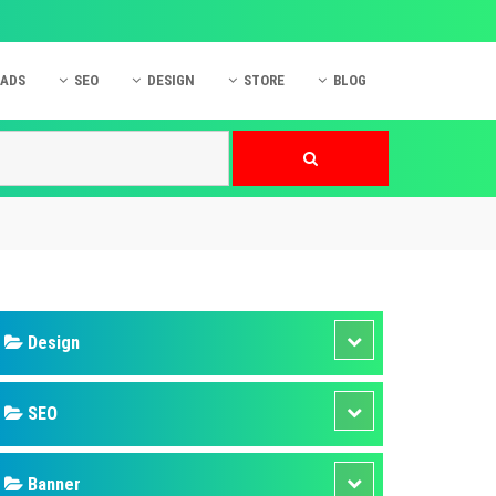
 ADS
SEO
DESIGN
STORE
BLOG
ner
 cáo Mobile
SEO Website
Thiết kế Web
nner
p quảng cáo Instagram
Dịch vụ SEO Website
Thiết kế Website
 cáo Zalo
Hỏi đáp SEO Google
Danh sách Website
 cáo Instagram
Thiết kế Landing Page
cáo Online
Dịch vụ thiết kế Website
 cáo Skype
Hỏi đáp Website
 cáo TVC
 cáo Cốc Cốc
mềm ứng dụng hay