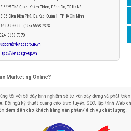
Hỏi đ
ố 6/25 Thổ Quan, Khâm Thiên, Đống Đa, TP.Hà Nội
ố 36 Điện Biên Phủ, Đa Kao, Quận 1, TP.Hồ Chí Minh
Thiết 
964 82 6644 - (024) 6658 7378
Quảng
(024) 6658 7378
Quảng
support@vietadsgroup.vn
Định n
ttps://vietadsgroup.vn
Nghĩa l
Phần 