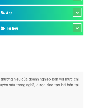
áp quảng cáo Youtube
Google
kế ứng dụng
 cáo Cốc Cốc hiệu quả
Bảng giá
 cáo Zalo chuyên nghiệp
ghĩa
Web Store
à gì
Dịch vụ liên quan
mềm ứng dụng hay
Other Ads
Quảng Cáo Google
App