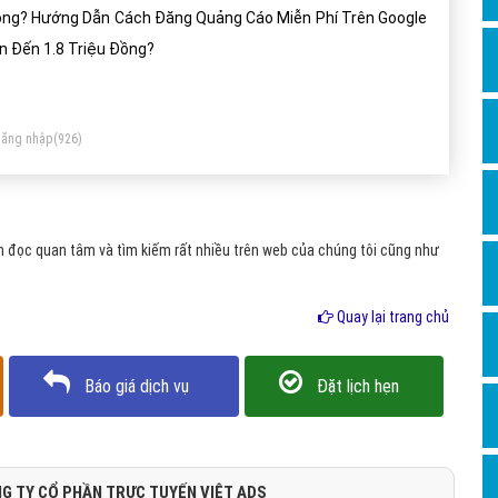
Dịch v
ng? Hướng Dẫn Cách Đăng Quảng Cáo Miễn Phí Trên Google
Hỏi đ
n Đến 1.8 Triệu Đồng?
Hỏi đ
Hỏi đá
ăng nhập
(926)
Hỏi đá
Hỏi đ
Hỏi đá
 đọc quan tâm và tìm kiếm rất nhiều trên web của chúng tôi cũng như
Hỏi đá
Quay lại trang chủ
Quảng
Dịch v
Báo giá dịch vụ
Đặt lịch hẹn
Dịch v
Dịch v
Dịch v
G TY CỔ PHẦN TRỰC TUYẾN VIỆT ADS