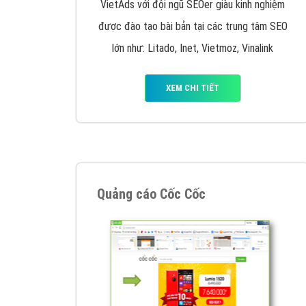
Google Ads là hình thức quảng cáo của
Google được tài trợ có chữ Ad gồm 4 ví trí
trên cùng và 3 vị trí dưới cùng
XEM CHI TIẾT
Công ty SEO Website