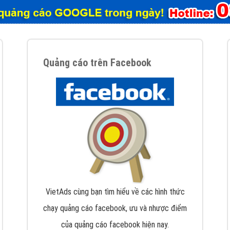
tác Marketing Online?
húng tôi với bề dày kinh nghiệm sẽ tư vấn xây dựng và phát tr
line. Đội ngũ kỹ thuật quảng cáo trực tuyến, SEO, lập trình Web 
uôn
đem đến cho khách hàng sản phẩm/ dịch vụ chất lượng
.