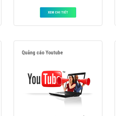
hát triển Website cho doanh nghiệp mình
. Đừng chần chừ hã
support@vietadsgroup.vn
để được tư vấn chuyên sâu về giải phá
Quảng cáo trên Facebook