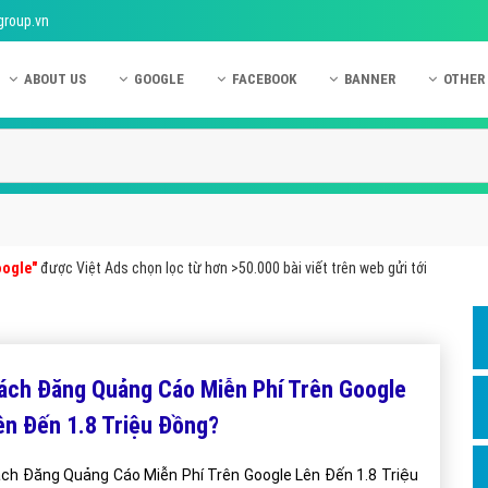
group.vn
ABOUT US
GOOGLE
FACEBOOK
BANNER
OTHER
Giới thiệu công ty Việt Ads
Kinh nghiệm quảng cáo Google
Kinh nghiệm quảng cáo Facebook
Dịch vụ quảng cáo Ban
Quảng
Hướng dẫn thanh toán Việt Ads
Kiến thức quảng cáo Google
Dịch vụ quảng cáo Facebook
Hỏi đáp quảng cáo Ba
Hỏi đá
Chính sách bảo mật Việt Ads
Dịch vụ quảng cáo Google
Kiến thức quảng cáo Facebook
Quảng cáo Banner
Quảng
Chính sách bảo hành & bảo trì Việt Ads
Quảng cáo Google Adwords
Quảng cáo Facebook
Quảng
oogle"
được Việt Ads chọn lọc từ hơn >50.000 bài viết trên web gửi tới
Liên hệ Việt Ads
Các hình thức quảng cáo Google
Hỏi đáp Facebook
Quảng 
Chính sách đại lý Việt Ads
Hướng dẫn chạy quảng cáo Google
Quảng
Tiện ích mở rộng quảng cáo Google
Quảng
ách Đăng Quảng Cáo Miễn Phí Trên Google
Hỏi đáp Google
Quảng
ên Đến 1.8 Triệu Đồng?
Phần 
ch Đăng Quảng Cáo Miễn Phí Trên Google Lên Đến 1.8 Triệu