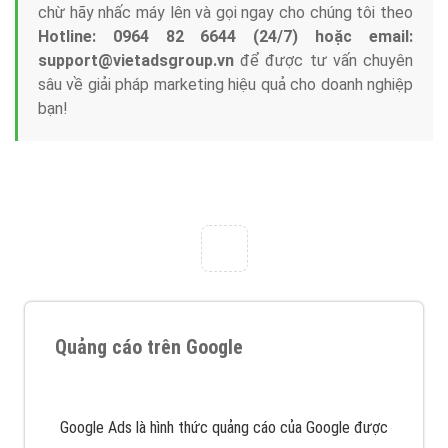
Công ty Việt Ads thành lập từ năm 2013
, chúng tôi
với bề dày kinh nghiệm sẽ tư vấn xây dựng và phát
triển thương hiệu của doanh nghiệp bạn với mức chi
phí mà bạn có thể đầu tư cho marketing online. Đội
ngũ kỹ thuật quảng cáo trực tuyến, SEO, lập trình
Web chuyên sâu trong nghề, được đào tạo bài bản tại
trung tâm marketing online uy tín hàng năm, luôn
đem
đến cho khách hàng sản phẩm/ dịch vụ chất
lượng
.