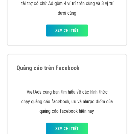
Nếu bạn đang cần quảng cáo, thiết kế web,
phát
triển Website cho doanh nghiệp mình
. Đừng chần
chừ hãy nhấc máy lên và gọi ngay cho chúng tôi theo
Hotline: 0964 82 6644 (24/7) hoặc email:
support@vietadsgroup.vn
để được tư vấn chuyên
sâu về giải pháp marketing hiệu quả cho doanh nghiệp
bạn!