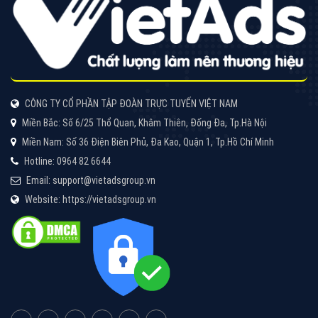
Tìm công ty thiết kế website uy tín, chuyên nghiệp tại
Hà Nội là rất khó cho khách hàng. VietAds xin giới
thiệu công ty thiết kế Viet
XEM CHI TIẾT
Quảng cáo Cốc Cốc