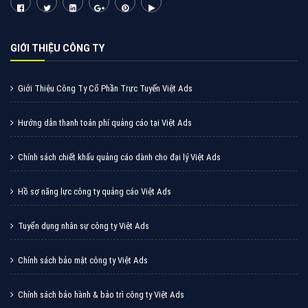
Cốc Cốc là trình duyệt web trực tuyến hiệu quả, hãy
cùng VietAds tìm hiểu về các hình thức quảng cáo
của trình duyệt Cốc Cốc
XEM CHI TIẾT
Quảng cáo Zalo