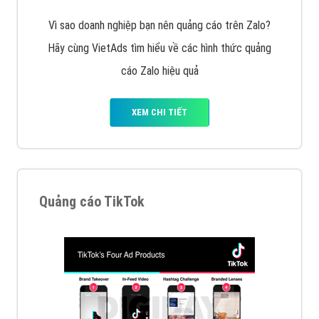
VietAds với đội ngũ SEOer giàu kinh nghiệm được đào
tạo bài bản tại các trung tâm SEO lớn như: Litado,
Inet, Vietmoz, Vinalink
XEM CHI TIẾT
Quảng cáo Youtube