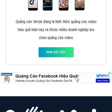
VietAds với đội ngũ chuyên viên tư ấn am hiểu về
chiến dịch quảng cáo Youtube sẽ tư vấn bạn giải pháp
tối ưu, hiệu quả nhất
XEM CHI TIẾT
Thiết kế Website