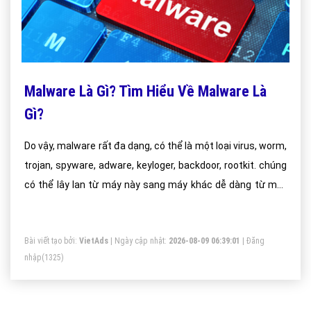
Malware Là Gì? Tìm Hiểu Về Malware Là
Gì?
Do vậy, malware rất đa dạng, có thể là một loại virus, worm,
trojan, spyware, adware, keyloger, backdoor, rootkit. chúng
có thể lây lan từ máy này sang máy khác dễ dàng từ một
chiếc usb hoặc email đã lây nhiễm. Máy tính của bạn đôi khi
hoạt động không như mong muốn vì chúng là một cấu trúc
Bài viết tạo bởi:
VietAds
| Ngày cập nhật:
2026-08-09 06:39:01
|
Đăng
phức tạp.
nhập
(1325)