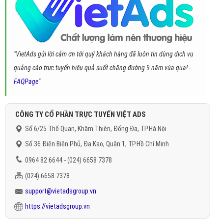
"VietAds gửi lời cảm ơn tới quý khách hàng đã luôn tin dùng dịch vụ
quảng cáo trực tuyến hiệu quả suốt chặng đường 9 năm vừa qua! -
FAQPage
"
CÔNG TY CỔ PHẦN TRỰC TUYẾN VIỆT ADS
Số 6/25 Thổ Quan, Khâm Thiên, Đống Đa, TP.Hà Nội
Số 36 Điện Biên Phủ, Đa Kao, Quận 1, TP.Hồ Chí Minh
0964 82 6644 - (024) 6658 7378
(024) 6658 7378
support@vietadsgroup.vn
https://vietadsgroup.vn