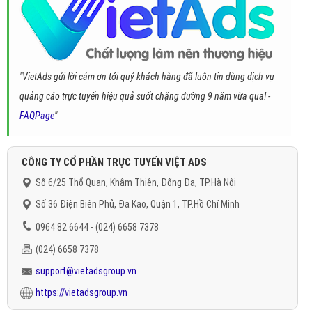
"VietAds gửi lời cảm ơn tới quý khách hàng đã luôn tin dùng dịch vụ
quảng cáo trực tuyến hiệu quả suốt chặng đường 9 năm vừa qua! -
FAQPage
"
CÔNG TY CỔ PHẦN TRỰC TUYẾN VIỆT ADS
Số 6/25 Thổ Quan, Khâm Thiên, Đống Đa, TP.Hà Nội
Số 36 Điện Biên Phủ, Đa Kao, Quận 1, TP.Hồ Chí Minh
0964 82 6644 - (024) 6658 7378
(024) 6658 7378
support@vietadsgroup.vn
https://vietadsgroup.vn