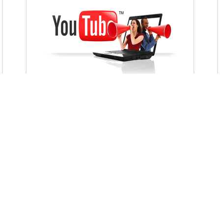
VietAds với đội ngũ chuyên viên tư ấn am
hiểu về chiến dịch quảng cáo Youtube sẽ tư
vấn bạn giải pháp tối ưu, hiệu quả nhất
XEM CHI TIẾT