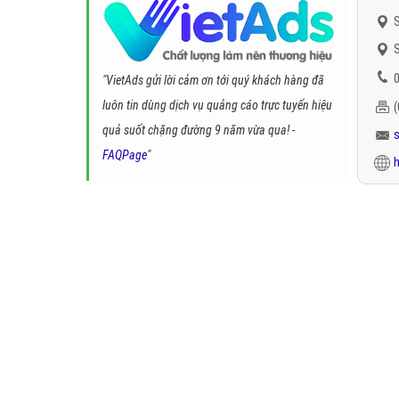
S
S
0
"VietAds gửi lời cảm ơn tới quý khách hàng đã
luôn tin dùng dịch vụ quảng cáo trực tuyến hiệu
quả suốt chặng đường 9 năm vừa qua! -
FAQPage
"
h