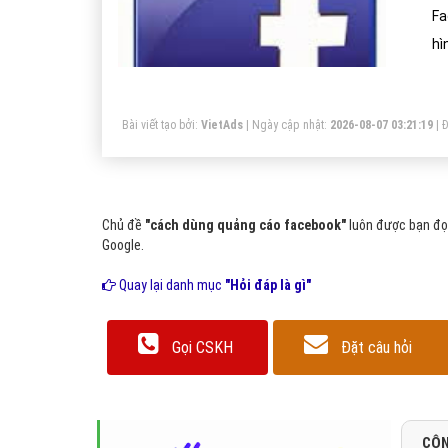
Fa
hì
Bài viết tạo bởi:
VietAds
| Ngày cập nhật:
2026-08-07 03:21:19
|
Đ
Chủ đề
"cách dùng quảng cáo facebook"
luôn được bạn đọc
Google.
Quay lại danh mục
"Hỏi đáp là gì"
Gọi CSKH
Đặt câu hỏi
CÔN