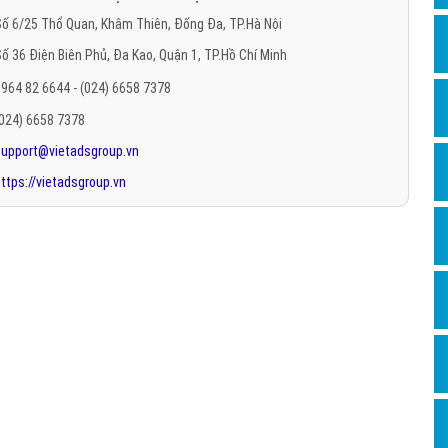
Hỏi đ
ố 6/25 Thổ Quan, Khâm Thiên, Đống Đa, TP.Hà Nội
ố 36 Điện Biên Phủ, Đa Kao, Quận 1, TP.Hồ Chí Minh
Thiết 
964 82 6644 - (024) 6658 7378
Quảng
(024) 6658 7378
Quảng
support@vietadsgroup.vn
Định n
ttps://vietadsgroup.vn
Nghĩa l
Phần 