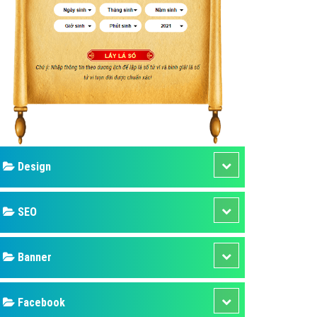
ụ Domain & Hosting
áp phần mềm
áp quảng cáo TVC
p quảng cáo mobile
p quảng cáo Online
áp quảng cáo Skype
p Domain & Hosting
Design
p viết bài Marketing
 cáo Youtube
SEO
ụ quảng cáo Youtube
ụ quảng cáo Cốc Cốc
Banner
ụ quảng cáo Tiktok
Facebook
ụ quảng cáo Zalo