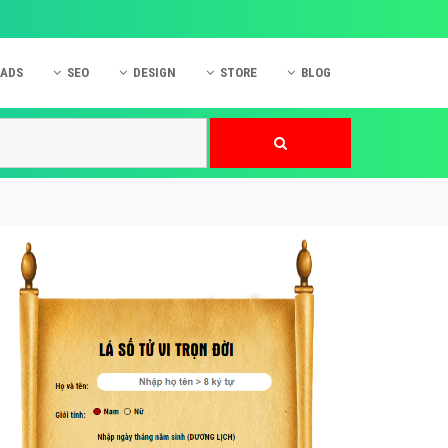
 ADS
SEO
DESIGN
STORE
BLOG
ner
 cáo Mobile
SEO Website
Thiết kế Web
nner
p quảng cáo Instagram
Dịch vụ SEO Website
Thiết kế Website
 cáo Zalo
Hỏi đáp SEO Google
Danh sách Website
 cáo Instagram
Thiết kế Landing Page
cáo Online
Dịch vụ thiết kế Website
 cáo Skype
Hỏi đáp Website
 cáo TVC
 cáo Cốc Cốc
mềm ứng dụng hay