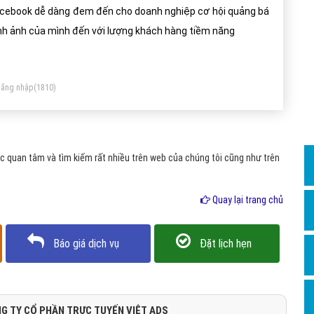
Dịch v
cebook dễ dàng đem đến cho doanh nghiệp cơ hội quảng bá
Hỏi đ
nh ảnh của mình đến với lượng khách hàng tiềm năng
Hỏi đ
Hỏi đá
ăng nhập
(1810)
Hỏi đá
Hỏi đ
Hỏi đá
 quan tâm và tìm kiếm rất nhiều trên web của chúng tôi cũng như trên
Hỏi đá
Quay lại trang chủ
Quảng
Dịch v
Báo giá dịch vụ
Đặt lịch hẹn
Dịch v
Dịch v
Dịch v
G TY CỔ PHẦN TRỰC TUYẾN VIỆT ADS