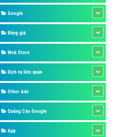
áp quảng cáo Youtube
Google
kế ứng dụng
 cáo Cốc Cốc hiệu quả
Bảng giá
 cáo Zalo chuyên nghiệp
ghĩa
Web Store
à gì
Dịch vụ liên quan
mềm ứng dụng hay
Other Ads
Quảng Cáo Google
App