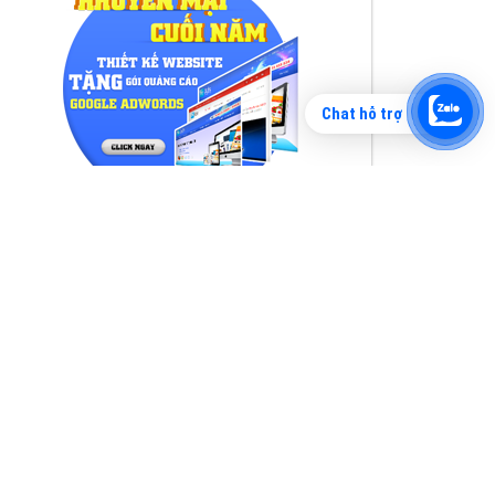
Chat hỗ trợ
Tìm công ty thiết kế website uy tín, chuyên
nghiệp tại Hà Nội là rất khó cho khách hàng.
VietAds xin giới thiệu công ty thiết kế Viet
XEM CHI TIẾT