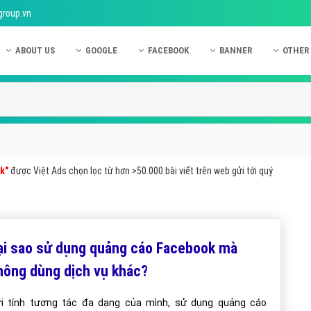
group.vn
ABOUT US
GOOGLE
FACEBOOK
BANNER
OTHER
Giới thiệu công ty Việt Ads
Kinh nghiệm quảng cáo Google
Kinh nghiệm quảng cáo Facebook
Dịch vụ quảng cáo Ban
Quảng
Hướng dẫn thanh toán Việt Ads
Kiến thức quảng cáo Google
Dịch vụ quảng cáo Facebook
Hỏi đáp quảng cáo Ba
Hỏi đá
Chính sách bảo mật Việt Ads
Dịch vụ quảng cáo Google
Kiến thức quảng cáo Facebook
Quảng cáo Banner
Quảng
Chính sách bảo hành & bảo trì Việt Ads
Quảng cáo Google Adwords
Quảng cáo Facebook
Quảng
k"
được Việt Ads chọn lọc từ hơn >50.000 bài viết trên web gửi tới quý
Liên hệ Việt Ads
Các hình thức quảng cáo Google
Hỏi đáp Facebook
Quảng 
Chính sách đại lý Việt Ads
Hướng dẫn chạy quảng cáo Google
Quảng
Tiện ích mở rộng quảng cáo Google
Quảng
ại sao sử dụng quảng cáo Facebook mà
Hỏi đáp Google
Quảng
hông dùng dịch vụ khác?
Phần 
i tính tương tác đa dạng của mình, sử dụng quảng cáo