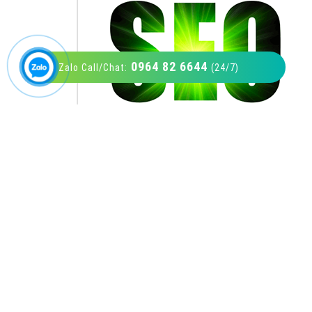
0964 82 6644
Zalo Call/Chat:
(24/7)
VietAds với đội ngũ SEOer giàu kinh nghiệm
được đào tạo bài bản tại các trung tâm SEO
lớn như: Litado, Inet, Vietmoz, Vinalink
XEM CHI TIẾT