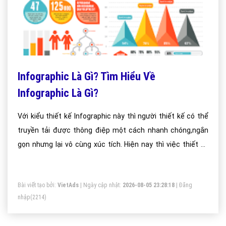
Infographic Là Gì? Tìm Hiểu Về
Infographic Là Gì?
Với kiểu thiết kế Infographic này thì người thiết kế có thể
truyền tải được thông điệp một cách nhanh chóng,ngắn
gọn nhưng lại vô cùng xúc tích. Hiện nay thì việc thiết kế
bằng Infographic trở nên phổ biến hơn rất nhiều vì nó có
thể biến các ý tưởng trên hàng chục thậm chí hàng trăm
Bài viết tạo bởi:
VietAds
| Ngày cập nhật:
2026-08-05 23:28:18
|
Đăng
trang giấy trở nên dễ hiểu và dễ cảm nhận hơn bao giờ hết.
nhập
(2214)