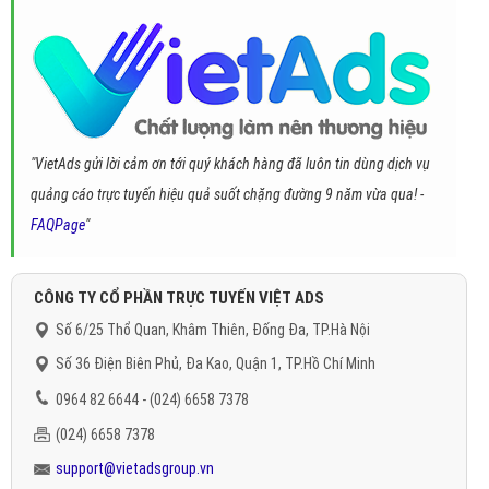
"VietAds gửi lời cảm ơn tới quý khách hàng đã luôn tin dùng dịch vụ
quảng cáo trực tuyến hiệu quả suốt chặng đường 9 năm vừa qua! -
FAQPage
"
CÔNG TY CỔ PHẦN TRỰC TUYẾN VIỆT ADS
Số 6/25 Thổ Quan, Khâm Thiên, Đống Đa, TP.Hà Nội
Số 36 Điện Biên Phủ, Đa Kao, Quận 1, TP.Hồ Chí Minh
0964 82 6644 - (024) 6658 7378
(024) 6658 7378
support@vietadsgroup.vn