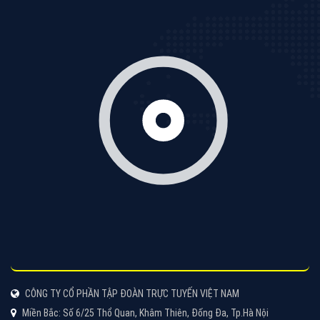
Tìm công ty thiết kế website uy tín, chuyên nghiệp tại
Hà Nội là rất khó cho khách hàng. VietAds xin giới
thiệu công ty thiết kế Viet
XEM CHI TIẾT
Quảng cáo Cốc Cốc