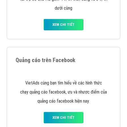
Nếu bạn đang cần quảng cáo, thiết kế web,
phát
triển Website cho doanh nghiệp mình
. Đừng chần
chừ hãy nhấc máy lên và gọi ngay cho chúng tôi theo
Hotline: 0964 82 6644 (24/7) hoặc email:
support@vietadsgroup.vn
để được tư vấn chuyên
sâu về giải pháp marketing hiệu quả cho doanh nghiệp
bạn!