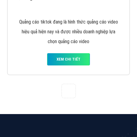
VietAds với đội ngũ chuyên viên tư ấn am hiểu về
chiến dịch quảng cáo Youtube sẽ tư vấn bạn giải pháp
tối ưu, hiệu quả nhất
XEM CHI TIẾT
Thiết kế Website