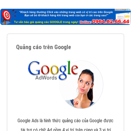
Công ty Việt Ads thành lập từ năm 2013
, chúng tôi
với bề dày kinh nghiệm sẽ tư vấn xây dựng và phát
triển thương hiệu của doanh nghiệp bạn với mức chi
phí mà bạn có thể đầu tư cho marketing online. Đội
ngũ kỹ thuật quảng cáo trực tuyến, SEO, lập trình
Web chuyên sâu trong nghề, được đào tạo bài bản tại
trung tâm marketing online uy tín hàng năm, luôn
đem
đến cho khách hàng sản phẩm/ dịch vụ chất
lượng
.