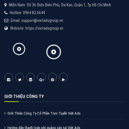
Cốc Cốc là trình duyệt web trực tuyến hiệu quả, hãy
cùng VietAds tìm hiểu về các hình thức quảng cáo
của trình duyệt Cốc Cốc
XEM CHI TIẾT
Quảng cáo Zalo