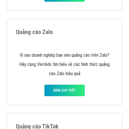
VietAds với đội ngũ SEOer giàu kinh nghiệm được đào
tạo bài bản tại các trung tâm SEO lớn như: Litado,
Inet, Vietmoz, Vinalink
XEM CHI TIẾT
Quảng cáo Youtube