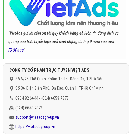
"VietAds gửi lời cảm ơn tới quý khách hàng đã luôn tin dùng dịch vụ
quảng cáo trực tuyến hiệu quả suốt chặng đường 9 năm vừa qua! -
FAQPage
"
CÔNG TY CỔ PHẦN TRỰC TUYẾN VIỆT ADS
Số 6/25 Thổ Quan, Khâm Thiên, Đống Đa, TP.Hà Nội
Số 36 Điện Biên Phủ, Đa Kao, Quận 1, TP.Hồ Chí Minh
0964 82 6644 - (024) 6658 7378
(024) 6658 7378
support@vietadsgroup.vn
https://vietadsgroup.vn