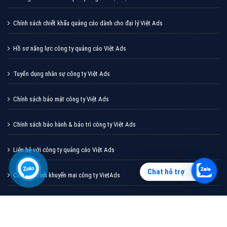
Vì sao doanh nghiệp bạn nên quảng cáo trên Zalo?
Hãy cùng VietAds tìm hiểu về các hình thức quảng
cáo Zalo hiệu quả
XEM CHI TIẾT
Chat hỗ trợ