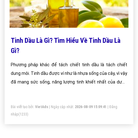
Tinh Dầu Là Gì? Tìm Hiểu Về Tinh Dầu Là
Gì?
Phương pháp khác để tách chiết tinh dầu là tách chiết
dung môi. Tinh dầu được ví như là nhựa sống của cây, vì vậy
đã mang sức sống, năng lượng tinh khiết nhất của dược
thảo từ thiên nhiên và mạnh hơn 50 -100 lần các loại dược
thảo sấy khô (thảo mộc). Hầu hết các loại tinh dầu đều
Bài viết tạo bởi:
VietAds
| Ngày cập nhật:
2026-08-09 15:09:41
|
Đăng
trong, ngoại trừ vài loại tinh dầu như dầu cây hoắc hương,
nhập
(1233)
dầu cam, sả chanh thì đều có màu vàng hoặc hổ phách.