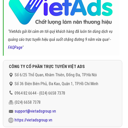
"VietAds gửi lời cảm ơn tới quý khách hàng đã luôn tin dùng dịch vụ
quảng cáo trực tuyến hiệu quả suốt chặng đường 9 năm vừa qua! -
FAQPage
"
CÔNG TY CỔ PHẦN TRỰC TUYẾN VIỆT ADS
Số 6/25 Thổ Quan, Khâm Thiên, Đống Đa, TP.Hà Nội
Số 36 Điện Biên Phủ, Đa Kao, Quận 1, TP.Hồ Chí Minh
0964 82 6644 - (024) 6658 7378
(024) 6658 7378
support@vietadsgroup.vn
https://vietadsgroup.vn