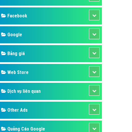
ụ Domain & Hosting
áp phần mềm
áp quảng cáo TVC
p quảng cáo mobile
p quảng cáo Online
áp quảng cáo Skype
p Domain & Hosting
Design
p viết bài Marketing
 cáo Youtube
SEO
ụ quảng cáo Youtube
ụ quảng cáo Cốc Cốc
Banner
ụ quảng cáo Tiktok
Facebook
ụ quảng cáo Zalo