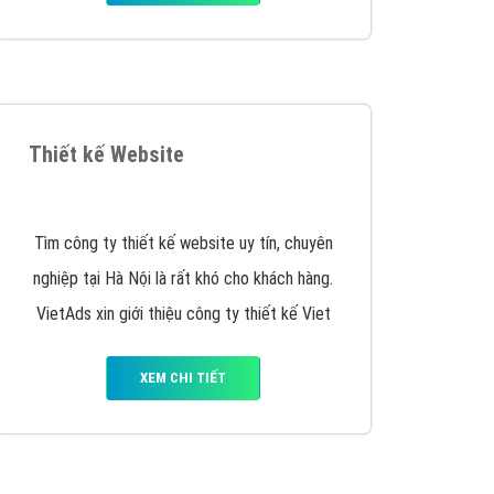
iển thương hiệu của doanh nghiệp bạn với mức chi
chuyên sâu trong nghề, được đào tạo bài bản tại