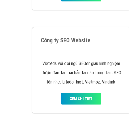
Tại sao chọn công ty Việt Ads làm đối 
Công ty Việt Ads thành lập từ năm 2013
, c
phí mà bạn có thể đầu tư cho marketing on
trung tâm marketing online uy tín hàng năm, l