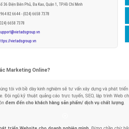
ố 36 Điện Biên Phủ, Đa Kao, Quận 1, TP.Hồ Chí Minh
Hỏi đ
964 82 6644 - (024) 6658 7378
Thiết 
(024) 6658 7378
Quảng
support@vietadsgroup.vn
Quảng
ttps://vietadsgroup.vn
Định n
Nghĩa l
Phần 