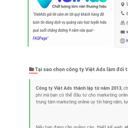
S
0
"VietAds gửi lời cảm ơn tới quý khách hàng đã
luôn tin dùng dịch vụ quảng cáo trực tuyến hiệu
quả suốt chặng đường 9 năm vừa qua! -
FAQPage
"
h