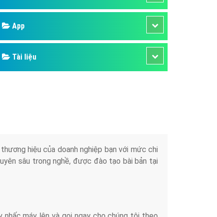
áp quảng cáo Youtube
Google
kế ứng dụng
 cáo Cốc Cốc hiệu quả
Bảng giá
 cáo Zalo chuyên nghiệp
ghĩa
Web Store
à gì
Dịch vụ liên quan
mềm ứng dụng hay
Other Ads
Quảng Cáo Google
App