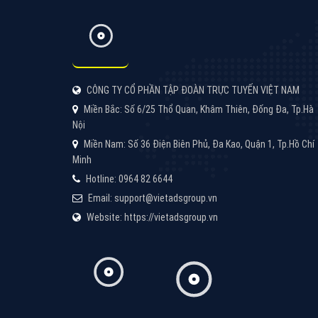
Google Ads là hình thức quảng cáo của
Google được tài trợ có chữ Ad gồm 4 ví trí
trên cùng và 3 vị trí dưới cùng
XEM CHI TIẾT
Công ty SEO Website