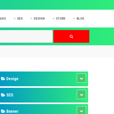
 ADS
SEO
DESIGN
STORE
BLOG
ner
 cáo Mobile
SEO Website
Thiết kế Web
nner
p quảng cáo Instagram
Dịch vụ SEO Website
Thiết kế Website
 cáo Zalo
Hỏi đáp SEO Google
Danh sách Website
 cáo Instagram
Thiết kế Landing Page
cáo Online
Dịch vụ thiết kế Website
 cáo Skype
Hỏi đáp Website
 cáo TVC
 cáo Cốc Cốc
mềm ứng dụng hay