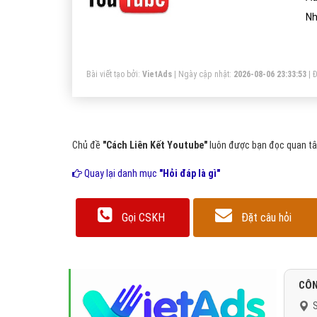
Nh
Bài viết tạo bởi:
VietAds
| Ngày cập nhật:
2026-08-06 23:33:53
|
Đ
Chủ đề
"Cách Liên Kết Youtube"
luôn được bạn đọc quan tâm
Quay lại danh mục
"Hỏi đáp là gì"
Gọi CSKH
Đặt câu hỏi
CÔN
S