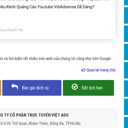
Dịch v
iều Kênh Quảng Cáo Youtube VớiAdsense Dễ Dàng?
Hỏi đ
Hỏi đ
ăng nhập
(2746)
Hỏi đá
Hỏi đá
Hỏi đ
 và tìm kiếm rất nhiều trên web của chúng tôi cũng như trên Google.
Hỏi đá
Quay lại trang chủ
Hỏi đá
Quảng
Báo giá dịch vụ
Đặt lịch hẹn
Dịch v
Dịch v
Dịch v
G TY CỔ PHẦN TRỰC TUYẾN VIỆT ADS
ố 6/25 Thổ Quan, Khâm Thiên, Đống Đa, TP.Hà Nội
Dịch v