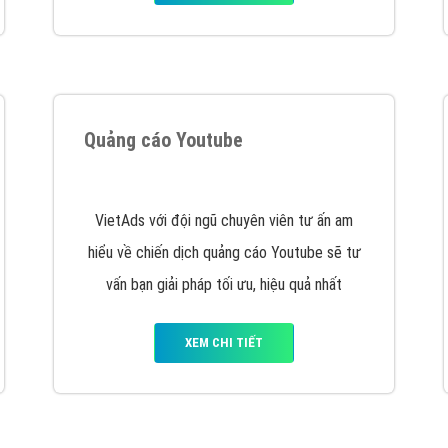
tác Marketing Online?
húng tôi với bề dày kinh nghiệm sẽ tư vấn xây dựng và phát tr
line. Đội ngũ kỹ thuật quảng cáo trực tuyến, SEO, lập trình Web 
uôn
đem đến cho khách hàng sản phẩm/ dịch vụ chất lượng
.