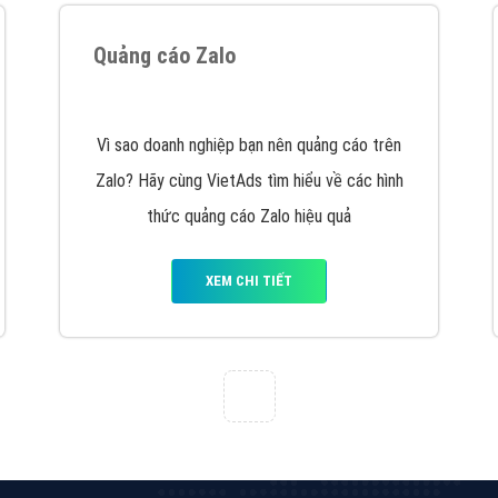
hát triển Website cho doanh nghiệp mình
. Đừng chần chừ hã
support@vietadsgroup.vn
để được tư vấn chuyên sâu về giải phá
Quảng cáo trên Facebook