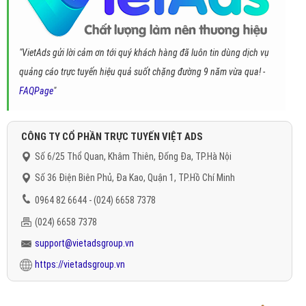
"VietAds gửi lời cảm ơn tới quý khách hàng đã luôn tin dùng dịch vụ
quảng cáo trực tuyến hiệu quả suốt chặng đường 9 năm vừa qua! -
FAQPage
"
CÔNG TY CỔ PHẦN TRỰC TUYẾN VIỆT ADS
Số 6/25 Thổ Quan, Khâm Thiên, Đống Đa, TP.Hà Nội
Số 36 Điện Biên Phủ, Đa Kao, Quận 1, TP.Hồ Chí Minh
0964 82 6644 - (024) 6658 7378
(024) 6658 7378
support@vietadsgroup.vn
https://vietadsgroup.vn