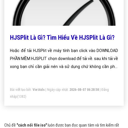
HJSPlit Là Gì? Tìm Hiểu Về HJSPlit Là Gì?
Hoặc để tải HJSPlit về máy tính bạn click vào DOWNLOAD
PHẦN MỀM HJSPLIT chọn download để tải về. sau khi tải về
xong bạn chỉ cần giải nén và sử dụng chứ không cần phải
cài đặt.
Bài viết tạo bởi:
VietAds
| Ngày cập nhật:
2026-08-07 06:28:58
|
Đăng
nhập
(1382)
Chủ đề
"cách nối file iso"
luôn được bạn đọc quan tâm và tìm kiếm rất