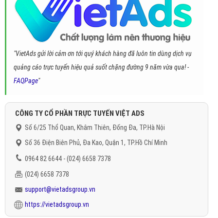
"VietAds gửi lời cảm ơn tới quý khách hàng đã luôn tin dùng dịch vụ
quảng cáo trực tuyến hiệu quả suốt chặng đường 9 năm vừa qua! -
FAQPage
"
CÔNG TY CỔ PHẦN TRỰC TUYẾN VIỆT ADS
Số 6/25 Thổ Quan, Khâm Thiên, Đống Đa, TP.Hà Nội
Số 36 Điện Biên Phủ, Đa Kao, Quận 1, TP.Hồ Chí Minh
0964 82 6644 - (024) 6658 7378
(024) 6658 7378
support@vietadsgroup.vn
https://vietadsgroup.vn