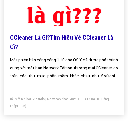
CCleaner Là Gì?Tìm Hiểu Về CCleaner Là
Gì?
Một phiên bản công cộng 1.10 cho OS X đã được phát hành
cùng với một bản Network Edition thương mại.CCleaner có
trên các thư mục phần mềm khác nhau như Softonic,
Softpedia, FileHippo, 01Net, nơi mà nó đã được tải về hơn
1,5 tỷ lần. CCleaner đã được xem xét bởi Chip.de,
Bài viết tạo bởi:
VietAds
| Ngày cập nhật:
2026-08-09 15:04:08
|
Đăng
TechRadar, PC Magazine, TechRepublic
nhập
(1105)