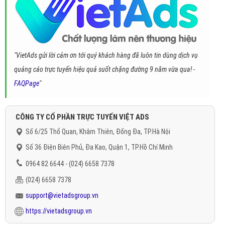
"VietAds gửi lời cảm ơn tới quý khách hàng đã luôn tin dùng dịch vụ
quảng cáo trực tuyến hiệu quả suốt chặng đường 9 năm vừa qua! -
FAQPage
"
CÔNG TY CỔ PHẦN TRỰC TUYẾN VIỆT ADS
Số 6/25 Thổ Quan, Khâm Thiên, Đống Đa, TP.Hà Nội
Số 36 Điện Biên Phủ, Đa Kao, Quận 1, TP.Hồ Chí Minh
0964 82 6644 - (024) 6658 7378
(024) 6658 7378
support@vietadsgroup.vn
https://vietadsgroup.vn