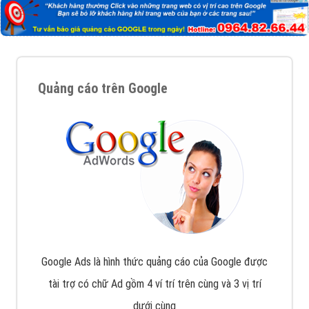
với bề dày kinh nghiệm sẽ tư vấn xây dựng và phát
triển thương hiệu của doanh nghiệp bạn với mức chi
phí mà bạn có thể đầu tư cho marketing online. Đội
ngũ kỹ thuật quảng cáo trực tuyến, SEO, lập trình
Web chuyên sâu trong nghề, được đào tạo bài bản tại
trung tâm marketing online uy tín hàng năm, luôn
đem
đến cho khách hàng sản phẩm/ dịch vụ chất
lượng
.