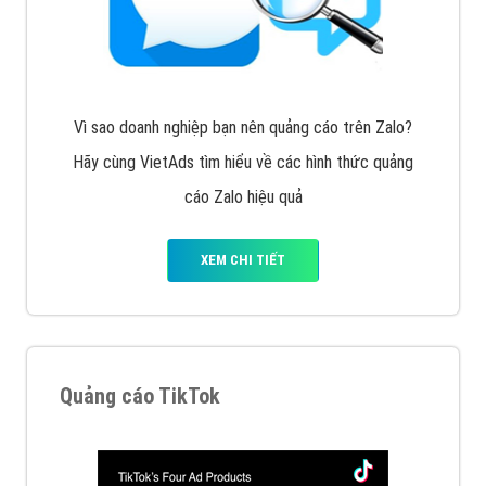
Tìm công ty thiết kế website uy tín, chuyên nghiệp tại
Hà Nội là rất khó cho khách hàng. VietAds xin giới
thiệu công ty thiết kế Viet
XEM CHI TIẾT
Quảng cáo Cốc Cốc