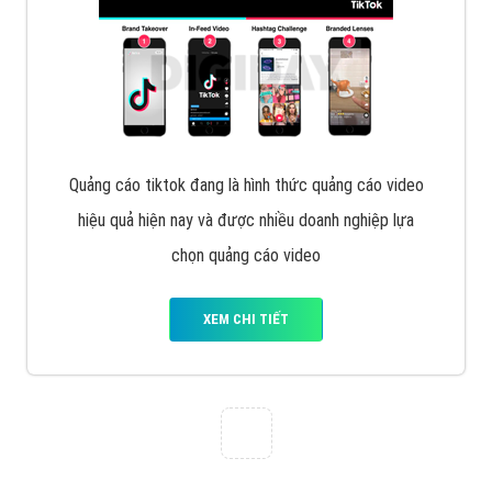
Cốc Cốc là trình duyệt web trực tuyến hiệu quả, hãy
cùng VietAds tìm hiểu về các hình thức quảng cáo
của trình duyệt Cốc Cốc
XEM CHI TIẾT
Quảng cáo Zalo