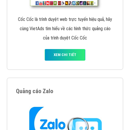
VietAds với đội ngũ chuyên viên tư ấn am hiểu về
chiến dịch quảng cáo Youtube sẽ tư vấn bạn giải pháp
tối ưu, hiệu quả nhất
XEM CHI TIẾT
Thiết kế Website