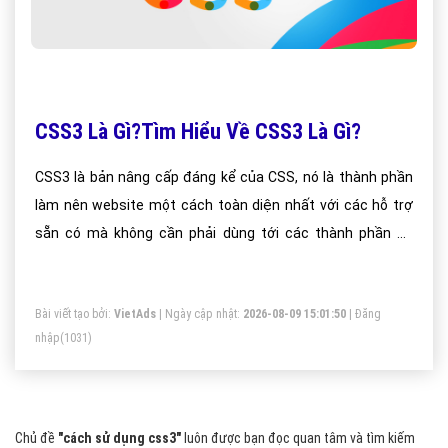
CSS3 Là Gì?Tìm Hiểu Về CSS3 Là Gì?
CSS3 là bản nâng cấp đáng kể của CSS, nó là thành phần
làm nên website một cách toàn diện nhất với các hỗ trợ
sẵn có mà không cần phải dùng tới các thành phần bổ
sung bên ngoài như Javascript, Jquery, Flash
Bài viết tạo bởi:
VietAds
| Ngày cập nhật:
2026-08-09 15:01:50
|
Đăng
nhập
(1031)
Chủ đề
"cách sử dụng css3"
luôn được bạn đọc quan tâm và tìm kiếm