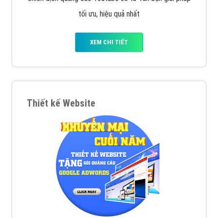
XEM CHI TIẾT
Công ty SEO Website
VietAds với đội ngũ SEOer giàu kinh nghiệm được đào