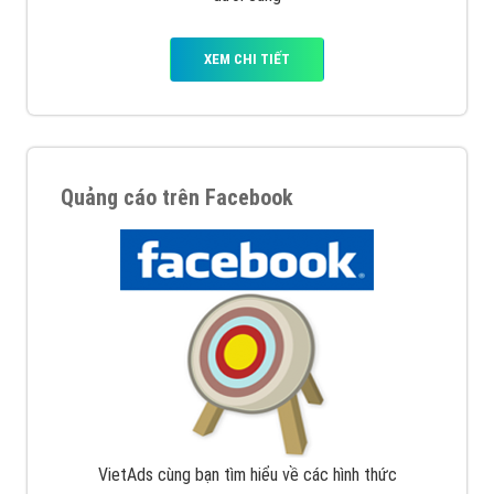
Nếu bạn đang cần quảng cáo, thiết kế web,
phát
triển Website cho doanh nghiệp mình
. Đừng chần
chừ hãy nhấc máy lên và gọi ngay cho chúng tôi theo
Hotline: 0964 82 6644 (24/7) hoặc email:
support@vietadsgroup.vn
để được tư vấn chuyên
sâu về giải pháp marketing hiệu quả cho doanh nghiệp
bạn!