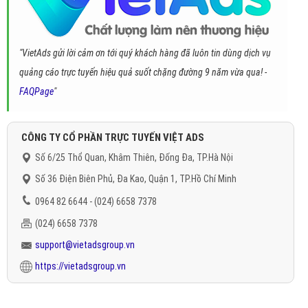
"VietAds gửi lời cảm ơn tới quý khách hàng đã luôn tin dùng dịch vụ
quảng cáo trực tuyến hiệu quả suốt chặng đường 9 năm vừa qua! -
FAQPage
"
CÔNG TY CỔ PHẦN TRỰC TUYẾN VIỆT ADS
Số 6/25 Thổ Quan, Khâm Thiên, Đống Đa, TP.Hà Nội
Số 36 Điện Biên Phủ, Đa Kao, Quận 1, TP.Hồ Chí Minh
0964 82 6644 - (024) 6658 7378
(024) 6658 7378
support@vietadsgroup.vn
https://vietadsgroup.vn