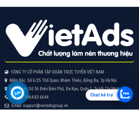
Vì sao doanh nghiệp bạn nên quảng cáo trên Zalo?
Hãy cùng VietAds tìm hiểu về các hình thức quảng
cáo Zalo hiệu quả
XEM CHI TIẾT
Chat hỗ trợ
Quảng cáo TikTok