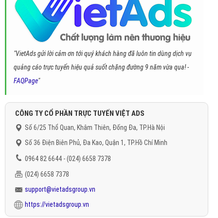
"VietAds gửi lời cảm ơn tới quý khách hàng đã luôn tin dùng dịch vụ
quảng cáo trực tuyến hiệu quả suốt chặng đường 9 năm vừa qua! -
FAQPage
"
CÔNG TY CỔ PHẦN TRỰC TUYẾN VIỆT ADS
Số 6/25 Thổ Quan, Khâm Thiên, Đống Đa, TP.Hà Nội
Số 36 Điện Biên Phủ, Đa Kao, Quận 1, TP.Hồ Chí Minh
0964 82 6644 - (024) 6658 7378
(024) 6658 7378
support@vietadsgroup.vn
https://vietadsgroup.vn