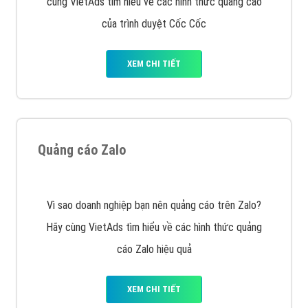
VietAds với đội ngũ chuyên viên tư ấn am hiểu về
chiến dịch quảng cáo Youtube sẽ tư vấn bạn giải pháp
tối ưu, hiệu quả nhất
XEM CHI TIẾT
Thiết kế Website