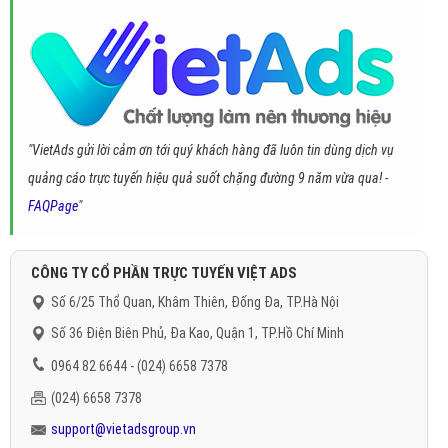
"VietAds gửi lời cảm ơn tới quý khách hàng đã luôn tin dùng dịch vụ
quảng cáo trực tuyến hiệu quả suốt chặng đường 9 năm vừa qua! -
FAQPage
"
CÔNG TY CỔ PHẦN TRỰC TUYẾN VIỆT ADS
Số 6/25 Thổ Quan, Khâm Thiên, Đống Đa, TP.Hà Nội
Số 36 Điện Biên Phủ, Đa Kao, Quận 1, TP.Hồ Chí Minh
0964 82 6644 - (024) 6658 7378
(024) 6658 7378
support@vietadsgroup.vn