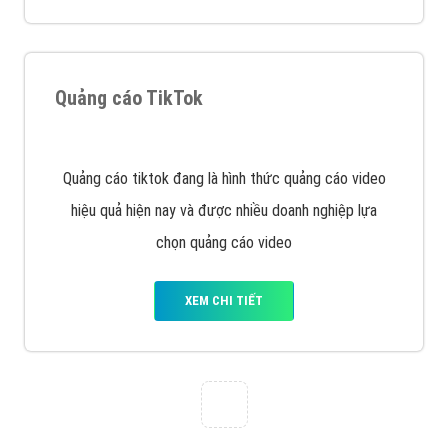
Tìm công ty thiết kế website uy tín, chuyên nghiệp tại
Hà Nội là rất khó cho khách hàng. VietAds xin giới
thiệu công ty thiết kế Viet
XEM CHI TIẾT
Quảng cáo Cốc Cốc