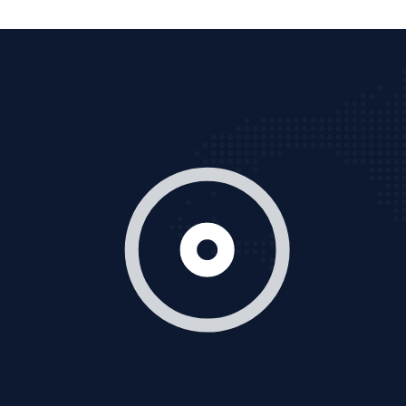
Cốc Cốc là trình duyệt web trực tuyến hiệu quả, hãy
cùng VietAds tìm hiểu về các hình thức quảng cáo
của trình duyệt Cốc Cốc
XEM CHI TIẾT
Quảng cáo Zalo