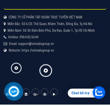
Vì sao doanh nghiệp bạn nên quảng cáo trên Zalo?
Hãy cùng VietAds tìm hiểu về các hình thức quảng
cáo Zalo hiệu quả
XEM CHI TIẾT
Chat hỗ trợ