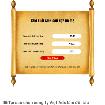
Bảng giá
Web Store
Dịch vụ liên quan
Other Ads
Quảng Cáo Google
App
Tài liệu