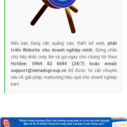
Marketing Online?
Công ty Việt Ads thành lập từ năm 2013
, chúng tôi
với bề dày kinh nghiệm sẽ tư vấn xây dựng và phát
triển thương hiệu của doanh nghiệp bạn với mức chi
phí mà bạn có thể đầu tư cho marketing online. Đội
ngũ kỹ thuật quảng cáo trực tuyến, SEO, lập trình
Web chuyên sâu trong nghề, được đào tạo bài bản tại
trung tâm marketing online uy tín hàng năm, luôn
đem
đến cho khách hàng sản phẩm/ dịch vụ chất
lượng
.