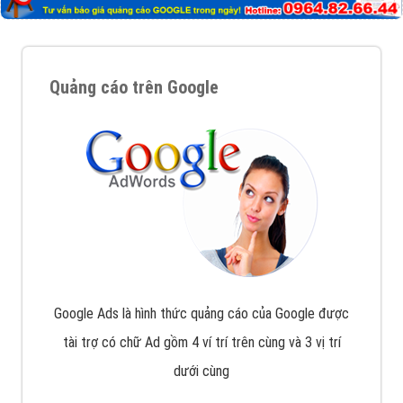
Nếu bạn đang cần quảng cáo, thiết kế web,
phát
triển Website cho doanh nghiệp mình
. Đừng chần
chừ hãy nhấc máy lên và gọi ngay cho chúng tôi theo
Hotline: 0964 82 6644 (24/7) hoặc email:
support@vietadsgroup.vn
để được tư vấn chuyên
sâu về giải pháp marketing hiệu quả cho doanh nghiệp
bạn!