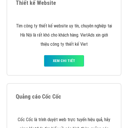
VietAds với đội ngũ SEOer giàu kinh nghiệm được đào
tạo bài bản tại các trung tâm SEO lớn như: Litado,
Inet, Vietmoz, Vinalink
XEM CHI TIẾT
Quảng cáo Youtube