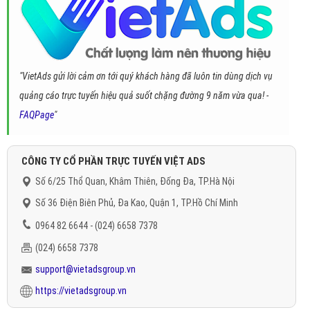
"VietAds gửi lời cảm ơn tới quý khách hàng đã luôn tin dùng dịch vụ
quảng cáo trực tuyến hiệu quả suốt chặng đường 9 năm vừa qua! -
FAQPage
"
CÔNG TY CỔ PHẦN TRỰC TUYẾN VIỆT ADS
Số 6/25 Thổ Quan, Khâm Thiên, Đống Đa, TP.Hà Nội
Số 36 Điện Biên Phủ, Đa Kao, Quận 1, TP.Hồ Chí Minh
0964 82 6644 - (024) 6658 7378
(024) 6658 7378
support@vietadsgroup.vn
https://vietadsgroup.vn