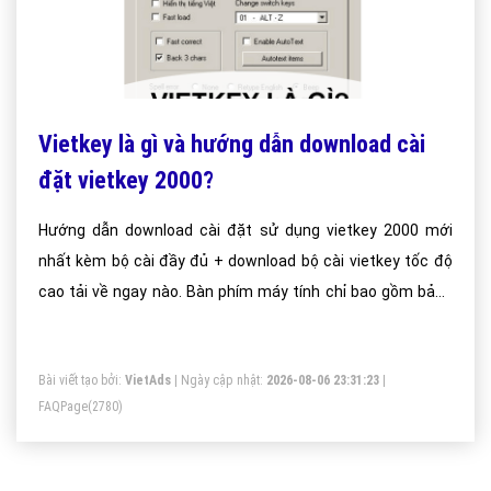
Vietkey là gì và hướng dẫn download cài
đặt vietkey 2000?
Hướng dẫn download cài đặt sử dụng vietkey 2000 mới
nhất kèm bộ cài đầy đủ + download bộ cài vietkey tốc độ
cao tải về ngay nào. Bàn phím máy tính chỉ bao gồm bảng
chữ cái theo Tiếng anh, tức là sẽ không có phím nào có thể
gõ được những chữ cái như Â, Đ, Ô, Ư hay là những dấu
Bài viết tạo bởi:
VietAds
| Ngày cập nhật:
2026-08-06 23:31:23
|
trong bảng chữ cái Tiếng Việt.
FAQPage
(2780)