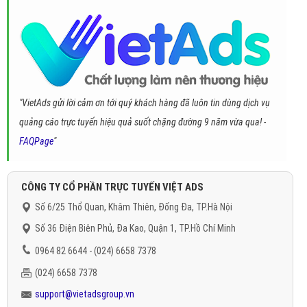
"VietAds gửi lời cảm ơn tới quý khách hàng đã luôn tin dùng dịch vụ
quảng cáo trực tuyến hiệu quả suốt chặng đường 9 năm vừa qua! -
FAQPage
"
CÔNG TY CỔ PHẦN TRỰC TUYẾN VIỆT ADS
Số 6/25 Thổ Quan, Khâm Thiên, Đống Đa, TP.Hà Nội
Số 36 Điện Biên Phủ, Đa Kao, Quận 1, TP.Hồ Chí Minh
0964 82 6644 - (024) 6658 7378
(024) 6658 7378
support@vietadsgroup.vn