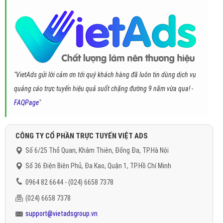
"VietAds gửi lời cảm ơn tới quý khách hàng đã luôn tin dùng dịch vụ
quảng cáo trực tuyến hiệu quả suốt chặng đường 9 năm vừa qua! -
FAQPage
"
CÔNG TY CỔ PHẦN TRỰC TUYẾN VIỆT ADS
Số 6/25 Thổ Quan, Khâm Thiên, Đống Đa, TP.Hà Nội
Số 36 Điện Biên Phủ, Đa Kao, Quận 1, TP.Hồ Chí Minh
0964 82 6644 - (024) 6658 7378
(024) 6658 7378
support@vietadsgroup.vn