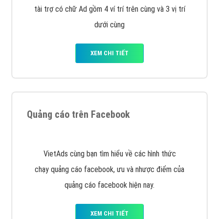
Công ty Việt Ads thành lập từ năm 2013
, chúng tôi
với bề dày kinh nghiệm sẽ tư vấn xây dựng và phát
triển thương hiệu của doanh nghiệp bạn với mức chi
phí mà bạn có thể đầu tư cho marketing online. Đội
ngũ kỹ thuật quảng cáo trực tuyến, SEO, lập trình
Web chuyên sâu trong nghề, được đào tạo bài bản tại
trung tâm marketing online uy tín hàng năm, luôn
đem
đến cho khách hàng sản phẩm/ dịch vụ chất
lượng
.