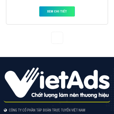
VietAds với đội ngũ SEOer giàu kinh nghiệm được đào
tạo bài bản tại các trung tâm SEO lớn như: Litado,
Inet, Vietmoz, Vinalink
XEM CHI TIẾT
Quảng cáo Youtube