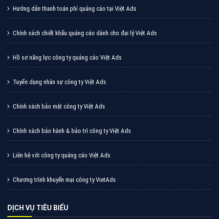
Tìm công ty thiết kế website uy tín, chuyên nghiệp tại
Hà Nội là rất khó cho khách hàng. VietAds xin giới
thiệu công ty thiết kế Viet
XEM CHI TIẾT
Quảng cáo Cốc Cốc