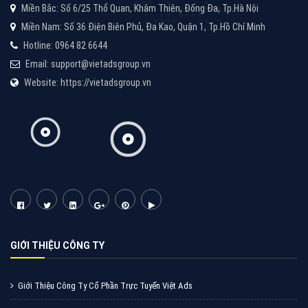
VietAds với đội ngũ chuyên viên tư ấn am hiểu về
chiến dịch quảng cáo Youtube sẽ tư vấn bạn giải pháp
tối ưu, hiệu quả nhất
XEM CHI TIẾT
Thiết kế Website