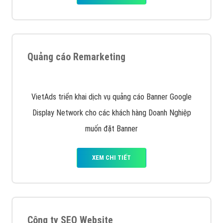
Nếu bạn đang cần quảng cáo, thiết kế web,
phát
triển Website cho doanh nghiệp mình
. Đừng chần
chừ hãy nhấc máy lên và gọi ngay cho chúng tôi theo
Hotline: 0964 82 6644 (24/7) hoặc email:
support@vietadsgroup.vn
để được tư vấn chuyên
sâu về giải pháp marketing hiệu quả cho doanh nghiệp
bạn!