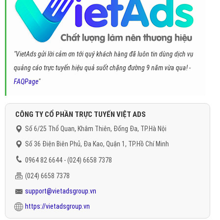
"VietAds gửi lời cảm ơn tới quý khách hàng đã luôn tin dùng dịch vụ
quảng cáo trực tuyến hiệu quả suốt chặng đường 9 năm vừa qua! -
FAQPage
"
CÔNG TY CỔ PHẦN TRỰC TUYẾN VIỆT ADS
Số 6/25 Thổ Quan, Khâm Thiên, Đống Đa, TP.Hà Nội
Số 36 Điện Biên Phủ, Đa Kao, Quận 1, TP.Hồ Chí Minh
0964 82 6644 - (024) 6658 7378
(024) 6658 7378
support@vietadsgroup.vn
https://vietadsgroup.vn