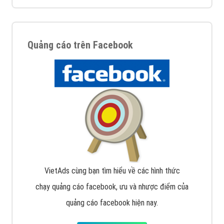
Quảng cáo trên Google
Google Ads là hình thức quảng cáo của Google được
tài trợ có chữ Ad gồm 4 ví trí trên cùng và 3 vị trí
dưới cùng
XEM CHI TIẾT