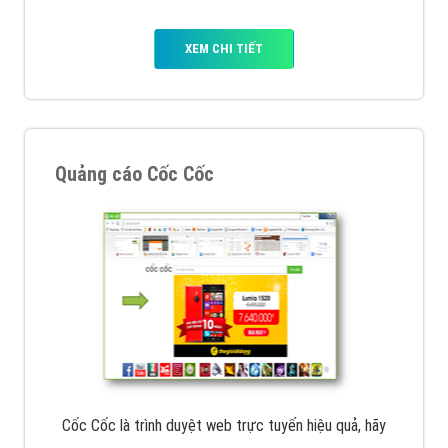
VietAds với đội ngũ chuyên viên tư ấn am hiểu về
chiến dịch quảng cáo Youtube sẽ tư vấn bạn giải pháp
tối ưu, hiệu quả nhất
XEM CHI TIẾT
Thiết kế Website