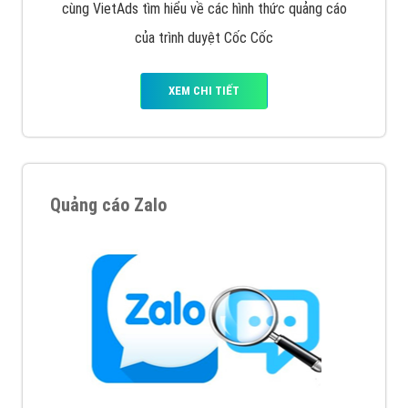
Tìm công ty thiết kế website uy tín, chuyên nghiệp tại
Hà Nội là rất khó cho khách hàng. VietAds xin giới
thiệu công ty thiết kế Viet
XEM CHI TIẾT
Quảng cáo Cốc Cốc