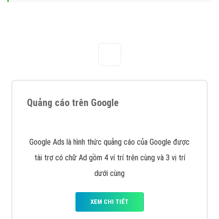
Nếu bạn đang cần quảng cáo, thiết kế web,
phát
triển Website cho doanh nghiệp mình
. Đừng chần
chừ hãy nhấc máy lên và gọi ngay cho chúng tôi theo
Hotline: 0964 82 6644 (24/7) hoặc email:
support@vietadsgroup.vn
để được tư vấn chuyên
sâu về giải pháp marketing hiệu quả cho doanh nghiệp
bạn!