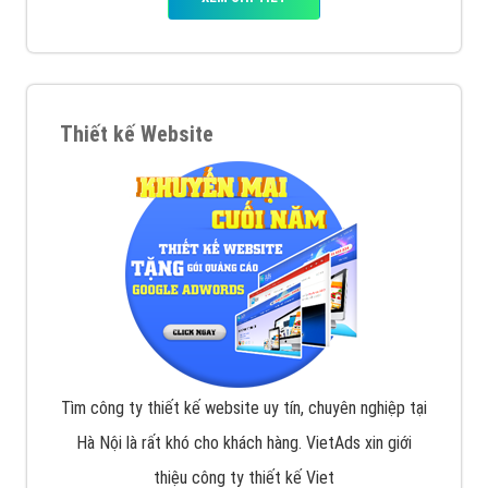
tạo bài bản tại các trung tâm SEO lớn như: Litado,
Inet, Vietmoz, Vinalink
XEM CHI TIẾT
Quảng cáo Youtube