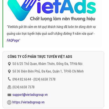
"VietAds gửi lời cảm ơn tới quý khách hàng đã luôn tin dùng dịch vụ
quảng cáo trực tuyến hiệu quả suốt chặng đường 9 năm vừa qua! -
FAQPage
"
CÔNG TY CỔ PHẦN TRỰC TUYẾN VIỆT ADS
Số 6/25 Thổ Quan, Khâm Thiên, Đống Đa, TP.Hà Nội
Số 36 Điện Biên Phủ, Đa Kao, Quận 1, TP.Hồ Chí Minh
0964 82 6644 - (024) 6658 7378
(024) 6658 7378
support@vietadsgroup.vn
https://vietadsgroup.vn