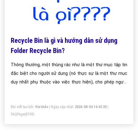
Recycle Bin là gì và hướng dẫn sử dụng
Folder Recycle Bin?
Thông thường, một thùng rác như là một thư mục tập tin
đặc biệt cho người sử dụng (nó thực sự là một thư mục
duy nhất phụ thuộc vào việc thực hiện), cho phép người
dùng duyệt các tập tin bị xóa, lấy lại các tập tin đã bị xóa do
nhầm lẫn, hoặc xóa chúng vĩnh viễn.
Bài viết tạo bởi:
VietAds
| Ngày cập nhật:
2026-08-04 16:43:20
|
FAQPage
(8709)