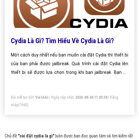
Cydia Là Gì? Tìm Hiểu Về Cydia Là Gì?
Một cách duy nhất nếu bạn muốn cài đặt Cydia thì thiết bị
của bạn phải được jailbreak. Quá trình cài đặt Cydia lên
thiết bị sẽ được lựa chọn trong khi bạn jailbreak. Bạn sẽ
không thể cài đặt Cydia nếu như thiết bị chưa jailbreak và
ứng dụng này cũng không thể tải trên Appstore của Apple.
Bài viết tạo bởi:
VietAds
| Ngày cập nhật:
2026-08-06 11:05:58
|
Đăng
nhập
(1643)
Chủ đề
"cài đặt cydia là gì"
luôn được bạn đọc quan tâm và tìm kiếm rất