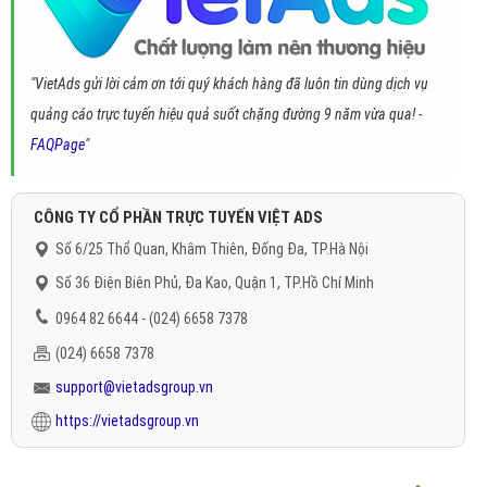
"VietAds gửi lời cảm ơn tới quý khách hàng đã luôn tin dùng dịch vụ
quảng cáo trực tuyến hiệu quả suốt chặng đường 9 năm vừa qua! -
FAQPage
"
CÔNG TY CỔ PHẦN TRỰC TUYẾN VIỆT ADS
Số 6/25 Thổ Quan, Khâm Thiên, Đống Đa, TP.Hà Nội
Số 36 Điện Biên Phủ, Đa Kao, Quận 1, TP.Hồ Chí Minh
0964 82 6644 - (024) 6658 7378
(024) 6658 7378
support@vietadsgroup.vn
https://vietadsgroup.vn